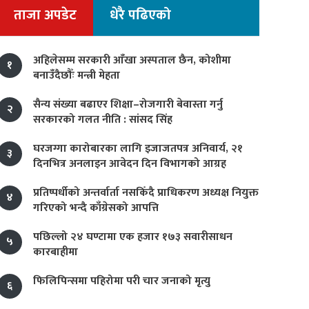
ताजा अपडेट
धेरै पढिएको
अहिलेसम्म सरकारी आँखा अस्पताल छैन, कोशीमा
१
बनाउँदैछौँः मन्त्री मेहता
सैन्य संख्या बढाएर शिक्षा–रोजगारी बेवास्ता गर्नु
२
सरकारको गलत नीति : सांसद सिंह
घरजग्गा कारोबारका लागि इजाजतपत्र अनिवार्य, २१
३
दिनभित्र अनलाइन आवेदन दिन विभागको आग्रह
प्रतिष्पर्धीको अन्तर्वार्ता नसकिँदै प्राधिकरण अध्यक्ष नियुक्त
४
गरिएको भन्दै काँग्रेसको आपत्ति
पछिल्लो २४ घण्टामा एक हजार १७३ सवारीसाधन
५
कारबाहीमा
फिलिपिन्समा पहिरोमा परी चार जनाको मृत्यु
६