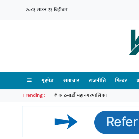
२०८३ साउन २१ बिहीबार
गृहपेज
समाचार
राजनीति
फिचर
प
Trending :
काठमाडौँ महानगरपालिका
#