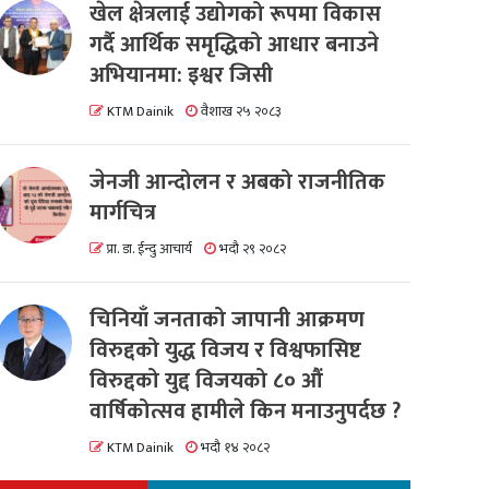
खेल क्षेत्रलाई उद्योगको रूपमा विकास
गर्दै आर्थिक समृद्धिको आधार बनाउने
अभियानमा: इश्वर जिसी
KTM Dainik
वैशाख २५ २०८३
जेनजी आन्दोलन र अबको राजनीतिक
मार्गचित्र
प्रा. डा. ईन्दु आचार्य
भदौ २९ २०८२
चिनियाँ जनताको जापानी आक्रमण
विरुद्दको युद्ध विजय र विश्वफासिष्ट
विरुद्दको युद्द विजयको ८० औं
वार्षिकोत्सव हामीले किन मनाउनुपर्दछ ?
KTM Dainik
भदौ १४ २०८२