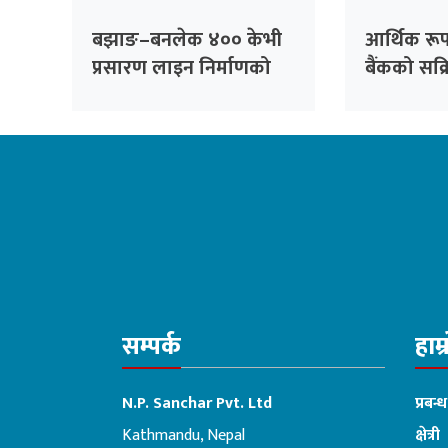
बझाङ–बनलेक ४०० केभी
आर्थिक रूपा
प्रसारण लाइन निर्माणको
बैंकको सक्
बाटो खुल्यो
आवश्यक छः अ
सम्पर्क
हाम्
N.P. Sanchar Pvt. Ltd
प्रबन्
Kathmandu, Nepal
क्षेत्री