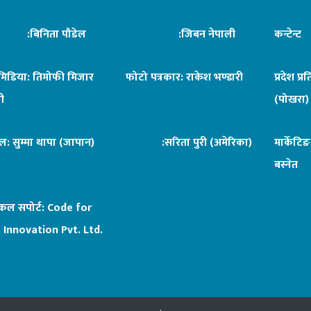
िनिता पौडेल
:जिबन नेपाली
कन्टेन्
िमिडिया: तिमोफी मिजार
फोटो पत्रकार: राकेश भण्डारी
प्रदेश प्र
ी
(पोखरा)
ल: सुम्मा थापा (जापान)
:सरिता पुरी (अमेरिका)
मार्केटि
बस्नेत
िकल सपोर्ट:
Code for
 Innovation Pvt. Ltd.