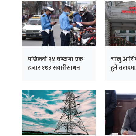
पछिल्लो २४ घण्टामा एक
चालु आर्थि
हजार १७३ सवारीसाधन
हुने तलबम
कारबाहीमा
कसको कत