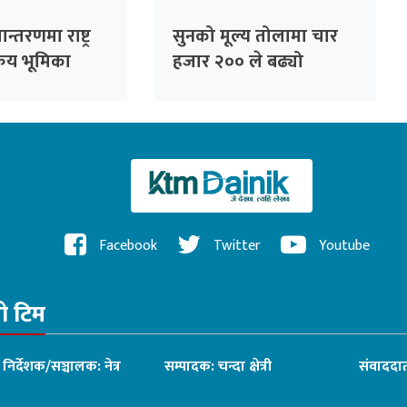
न्तरणमा राष्ट्र
सुनको मूल्य तोलामा चार
रिय भूमिका
हजार २०० ले बढ्यो
र्थमन्त्री वाग्ले
Facebook
Twitter
Youtube
रो टिम
ध निर्देशक/सञ्चालक: नेत्र
सम्पादक: चन्दा क्षेत्री
संवाददात