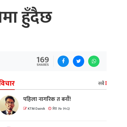
ा हुँदैछ
169
SHARES
विचार
सबै
पहिला नागरिक त बनाैं!
KTM Dainik
जेठ २७ २०८३