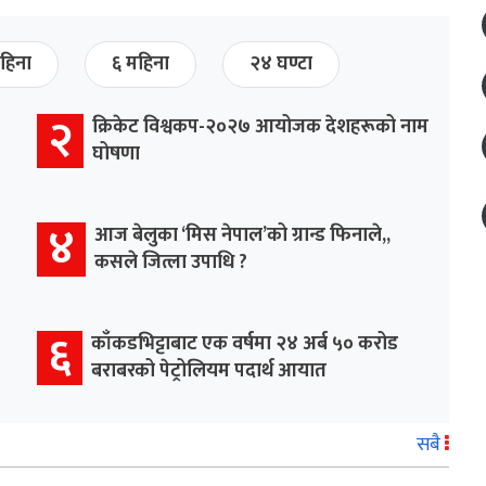
हिना
६ महिना
२४ घण्टा
२
क्रिकेट विश्वकप-२०२७ आयोजक देशहरूको नाम
घोषणा
४
आज बेलुका ‘मिस नेपाल’को ग्रान्ड फिनाले,,
कसले जित्ला उपाधि ?
६
काँकडभिट्टाबाट एक वर्षमा २४ अर्ब ५० करोड
बराबरको पेट्रोलियम पदार्थ आयात
सबै