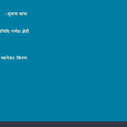
ट : सृजना थापा
तिनिधि: गणेश क्षेत्री
ङ म्यानेजर: किरण