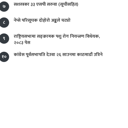
सशस्त्रका ३३ एसपी सरुवा (सूचीसहित)
७
नेप्से परिसूचक दोहोरो अङ्कले घट्यो
८
राष्ट्रियसभामा सङ्क्रामक पशु रोग नियन्त्रण विधेयक,
९
२०८३ पेस
कांग्रेस पूर्वसभापति देउवा २६ साउनमा काठमाडौं उत्रिने
१०