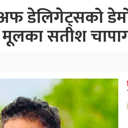
 अफ डेलिगेट्सको डेमो
ली मूलका सतीश चापा