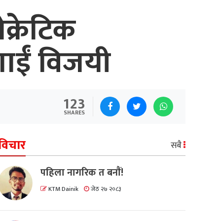
क्रेटिक
गाईं विजयी
123
SHARES
विचार
सबै
पहिला नागरिक त बनाैं!
KTM Dainik
जेठ २७ २०८३