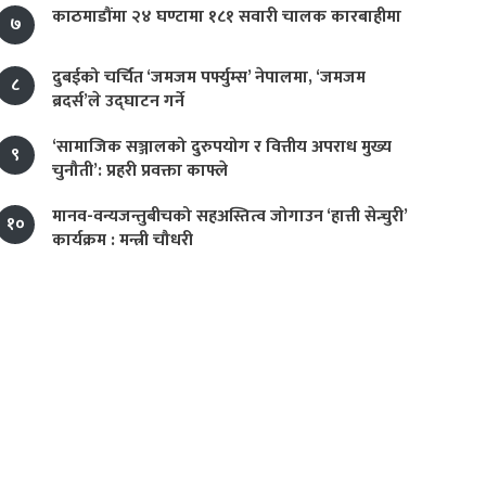
काठमाडौंमा २४ घण्टामा १८१ सवारी चालक कारबाहीमा
७
दुबईको चर्चित ‘जमजम पर्फ्युम्स’ नेपालमा, ‘जमजम
८
ब्रदर्स’ले उद्घाटन गर्ने
‘सामाजिक सञ्जालको दुरुपयोग र वित्तीय अपराध मुख्य
९
चुनौती’: प्रहरी प्रवक्ता काफ्ले
मानव-वन्यजन्तुबीचको सहअस्तित्व जोगाउन ‘हात्ती सेन्चुरी’
१०
कार्यक्रम : मन्त्री चौधरी