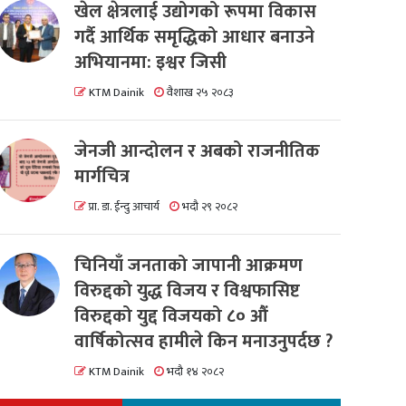
खेल क्षेत्रलाई उद्योगको रूपमा विकास
गर्दै आर्थिक समृद्धिको आधार बनाउने
अभियानमा: इश्वर जिसी
KTM Dainik
वैशाख २५ २०८३
जेनजी आन्दोलन र अबको राजनीतिक
मार्गचित्र
प्रा. डा. ईन्दु आचार्य
भदौ २९ २०८२
चिनियाँ जनताको जापानी आक्रमण
विरुद्दको युद्ध विजय र विश्वफासिष्ट
विरुद्दको युद्द विजयको ८० औं
वार्षिकोत्सव हामीले किन मनाउनुपर्दछ ?
KTM Dainik
भदौ १४ २०८२