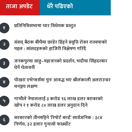
ताजा अपडेट
धेरै पढिएको
प्रतिनिधिसभामा चार विधेयक प्रस्तुत
१
संसद् बैठक बीचैमा छाडेर हिँड्ने प्रवृत्ति रोक्न रास्वपाको
२
पहल : सांसदहरूको हाजिरी विश्लेषण गरिँदै
जनकपुरमा साहु–महाजनको प्रदर्शन, भदौमा सिंहदरबार
३
घेर्ने चेतावनी
पोखरा एभेन्जर्समा पुनः आबद्ध भए श्रीलंकाली अलराउन्डर
४
धनञ्जय लक्षण
गाभीले नेपाललाई ३ करोड ९६ लाख डलर बराबरको
५
खोप र १ करोड ८० लाख डलर अनुदान दिने
सरकारको तीनमहिने ‘रिपोर्ट कार्ड’ सार्वजनिक : ३८४
६
निर्णय, ३२ हजार गुनासो फर्छ्योट