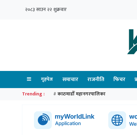
२०८३ साउन २२ शुक्रवार
गृहपेज
समाचार
राजनीति
फिचर
प
Trending :
काठमाडौँ महानगरपालिका
#