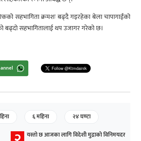
िकको सहभागिता क्रमशः बढ्दै गइरहेका बेला चापागाईंको
को बढ्दो सहभागितालाई थप उजागर गरेको छ।
hannel
हिना
६ महिना
२४ घण्टा
२
यस्तो छ आजका लागि विदेशी मुद्राको विनिमयदर