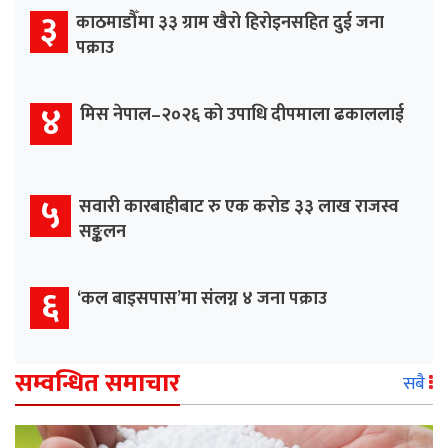
३
काठमाडौँमा ३३ ग्राम खैरो हिरोइनसहित दुई जना
पक्राउ
४
मिस नेपाल–२०२६ को उपाधि दीपमाला ढकाललाई
५
सवारी कारबाहीबाट रु एक करोड ३३ लाख राजस्व
सङ्कलन
६
‘कल बाइसपास’मा संलग्न ४ जना पक्राउ
सम्वन्धित समाचार
सबै