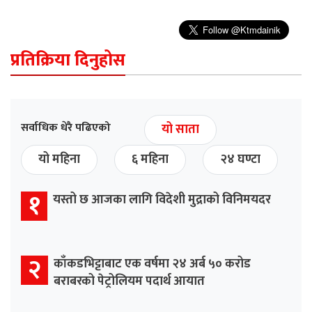
प्रतिक्रिया दिनुहोस
सर्वाधिक धेरै पढिएको
यो साता
यो महिना
६ महिना
२४ घण्टा
१
यस्तो छ आजका लागि विदेशी मुद्राको विनिमयदर
२
काँकडभिट्टाबाट एक वर्षमा २४ अर्ब ५० करोड
बराबरको पेट्रोलियम पदार्थ आयात