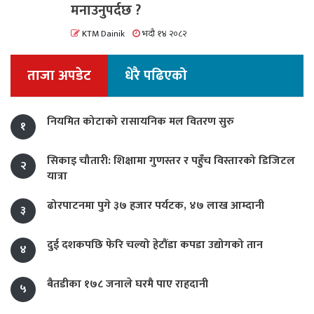
मनाउनुपर्दछ ?
KTM Dainik
भदौ १४ २०८२
ताजा अपडेट
धेरै पढिएको
नियमित कोटाको रासायनिक मल वितरण सुरु
१
सिकाइ चौतारी: शिक्षामा गुणस्तर र पहुँच विस्तारको डिजिटल
२
यात्रा
ढोरपाटनमा पुगे ३७ हजार पर्यटक, ४७ लाख आम्दानी
३
दुई दशकपछि फेरि चल्यो हेटौंडा कपडा उद्योगको तान
४
बैतडीका १७८ जनाले घरमै पाए राहदानी
५