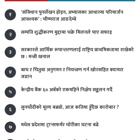
‘संविधान पुनर्लेखन होइन, अभ्यासका आधारमा परिमार्जन
१
आवश्यक’ : भीष्मराज आङदेम्बे
सम्पत्ति शुद्धीकरण मुद्दामा चक्रे मिलनले पाए सफाइ
२
सरकारले आर्थिक रूपान्तरणलाई राष्ट्रिय प्राथमिकतामा राखेको
३
छ : मन्त्री खनाल
बाघ र चितुवा अनुगमन र नियन्त्रण गर्न खोरसहित क्यामरा
४
जडान
केन्द्रीय बैंक ६० अर्बको एकमहिने निक्षेप सङ्कलन गर्दै
५
सुनचाँदीको मूल्य बढ्यो, आज कतिमा हुँदैछ कारोबार ?
६
मधेस प्रदेशमा ट्रान्सफर्मर चोरीका घटना बढे
७