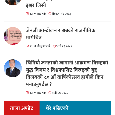
इश्वर जिसी
KTM Dainik
वैशाख २५ २०८३
जेनजी आन्दोलन र अबको राजनीतिक
मार्गचित्र
प्रा. डा. ईन्दु आचार्य
भदौ २९ २०८२
चिनियाँ जनताको जापानी आक्रमण विरुद्दको
युद्ध विजय र विश्वफासिष्ट विरुद्दको युद्द
विजयको ८० औं वार्षिकोत्सव हामीले किन
मनाउनुपर्दछ ?
KTM Dainik
भदौ १४ २०८२
ताजा अपडेट
धेरै पढिएको