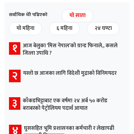
सर्वाधिक धेरै पढिएको
यो साता
यो महिना
६ महिना
२४ घण्टा
१
आज बेलुका ‘मिस नेपाल’को ग्रान्ड फिनाले,, कसले
जित्ला उपाधि ?
२
यस्तो छ आजका लागि विदेशी मुद्राको विनिमयदर
३
काँकडभिट्टाबाट एक वर्षमा २४ अर्ब ५० करोड
बराबरको पेट्रोलियम पदार्थ आयात
४
घुससहित भूमि प्रशासनका कर्मचारी र लेखापढी