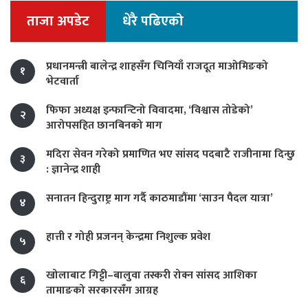
ताजा अपडेट
धेरै पढिएको
प्रधानमन्त्री बालेन्द्र शाहसँग चिनियाँ राजदूत माओमिङको
१
भेटवार्ता
फिफा अध्यक्ष इन्फान्टिनो विवादमा, ‘विश्वास तोडेको’
२
आरोपसहित छानबिनको माग
मदिरा सेवन गरेको प्रमाणित भए सांसद पदबाटै राजीनामा दिन्छु
३
: ज्ञानेन्द्र शाही
सनातन हिन्दुराष्ट्र माग गर्दै काठमाडौंमा ‘साउन पैदल यात्रा’
४
हात्ती र गोही प्रजनन् केन्द्रमा निशुल्क प्रवेश
५
खोलाबाट गिट्टी–बालुवा तस्करी रोक्न सांसद आशिका
६
तामाङको सरकारसँग आग्रह