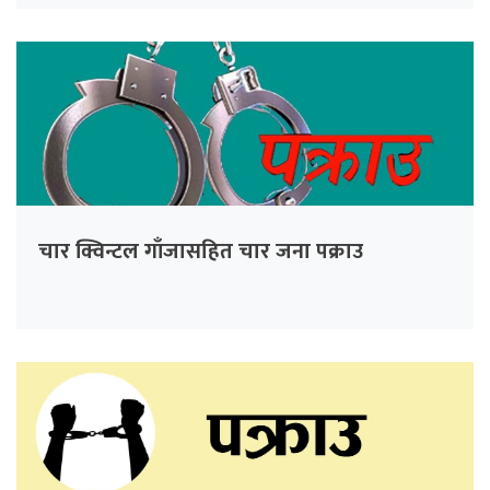
चार क्विन्टल गाँजासहित चार जना पक्राउ