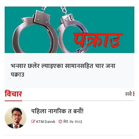
भन्सार छलेर ल्याइएका सामानसहित चार जना
पक्राउ
विचार
सबै
पहिला नागरिक त बनाैं!
KTM Dainik
जेठ २७ २०८३