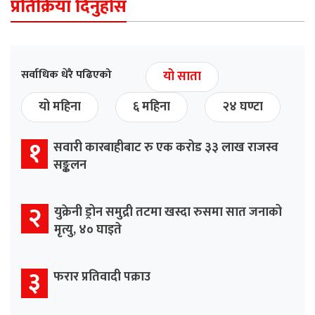
प्रतिक्रिया दिनुहोस
सर्वाधिक धेरै पढिएको
यो साता
यो महिना
६ महिना
२४ घण्टा
१
सवारी कारबाहीबाट रु एक करोड ३३ लाख राजस्व
सङ्कलन
२
युक्रेनी ड्रोन समुद्री तटमा खस्दा रुसमा सात जनाको
मृत्यु, ४० घाइते
३
फरार प्रतिवादी पक्राउ