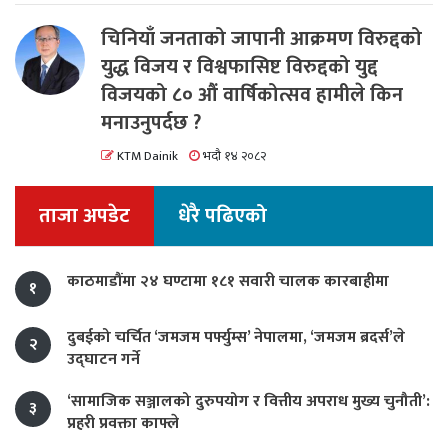
चिनियाँ जनताको जापानी आक्रमण विरुद्दको
युद्ध विजय र विश्वफासिष्ट विरुद्दको युद्द
विजयको ८० औं वार्षिकोत्सव हामीले किन
मनाउनुपर्दछ ?
KTM Dainik
भदौ १४ २०८२
ताजा अपडेट
धेरै पढिएको
काठमाडौंमा २४ घण्टामा १८१ सवारी चालक कारबाहीमा
१
दुबईको चर्चित ‘जमजम पर्फ्युम्स’ नेपालमा, ‘जमजम ब्रदर्स’ले
२
उद्घाटन गर्ने
‘सामाजिक सञ्जालको दुरुपयोग र वित्तीय अपराध मुख्य चुनौती’:
३
प्रहरी प्रवक्ता काफ्ले