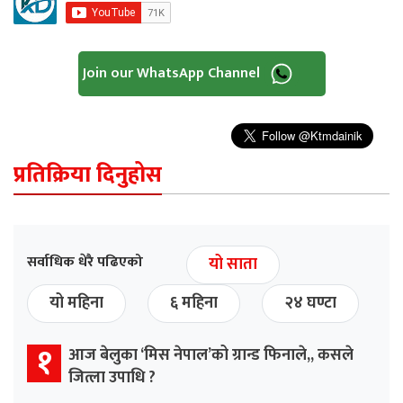
Join our WhatsApp Channel
प्रतिक्रिया दिनुहोस
सर्वाधिक धेरै पढिएको
यो साता
यो महिना
६ महिना
२४ घण्टा
१
आज बेलुका ‘मिस नेपाल’को ग्रान्ड फिनाले,, कसले
जित्ला उपाधि ?