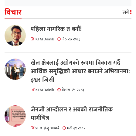
विचार
सबै
पहिला नागरिक त बनाैं!
KTM Dainik
जेठ २७ २०८३
खेल क्षेत्रलाई उद्योगको रूपमा विकास गर्दै
आर्थिक समृद्धिको आधार बनाउने अभियानमा:
इश्वर जिसी
KTM Dainik
वैशाख २५ २०८३
जेनजी आन्दोलन र अबको राजनीतिक
मार्गचित्र
प्रा. डा. ईन्दु आचार्य
भदौ २९ २०८२