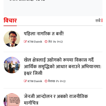
विचार
सबै
पहिला नागरिक त बनाैं!
KTM Dainik
जेठ २७ २०८३
खेल क्षेत्रलाई उद्योगको रूपमा विकास गर्दै
आर्थिक समृद्धिको आधार बनाउने अभियानमा:
इश्वर जिसी
KTM Dainik
वैशाख २५ २०८३
जेनजी आन्दोलन र अबको राजनीतिक
मार्गचित्र