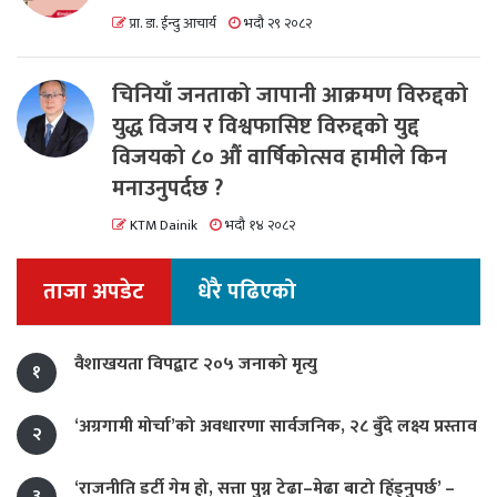
प्रा. डा. ईन्दु आचार्य
भदौ २९ २०८२
चिनियाँ जनताको जापानी आक्रमण विरुद्दको
युद्ध विजय र विश्वफासिष्ट विरुद्दको युद्द
विजयको ८० औं वार्षिकोत्सव हामीले किन
मनाउनुपर्दछ ?
KTM Dainik
भदौ १४ २०८२
ताजा अपडेट
धेरै पढिएको
वैशाखयता विपद्बाट २०५ जनाको मृत्यु
१
‘अग्रगामी मोर्चा’को अवधारणा सार्वजनिक, २८ बुँदे लक्ष्य प्रस्ताव
२
‘राजनीति डर्टी गेम हो, सत्ता पुग्न टेढा–मेढा बाटो हिँड्नुपर्छ’ –
३