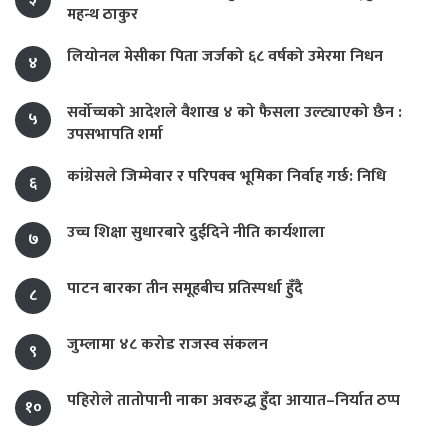
महन्थ ठाकुर
लियोनल मेसीका पिता जर्जको ६८ वर्षको उमेरमा निधन
४
सर्वोच्चको आदेशले वैशाख ४ को फैसला उल्ट्याएको छैन :
५
उपसभापति शर्मा
कांग्रेसले जिम्मेवार र परिपक्व भूमिका निर्वाह गर्छ: निधि
६
उच्च शिक्षा सुधारबारे दुईदिने नीति कार्यशाला
७
पाटन बारका तीन समूहबीच प्रतिस्पर्धा हुँदै
८
जुम्लामा ४८ करोड राजस्व संकलन
९
पहिरोले तातोपानी नाका अवरुद्ध हुँदा आयात–निर्यात ठप्प
१०