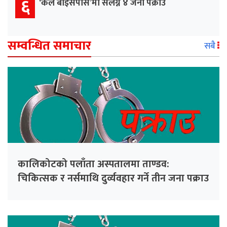
६
‘कल बाइसपास’मा संलग्न ४ जना पक्राउ
सम्वन्धित समाचार
सबै
कालिकोटको पलाँता अस्पतालमा ताण्डव:
चिकित्सक र नर्समाथि दुर्व्यवहार गर्ने तीन जना पक्राउ