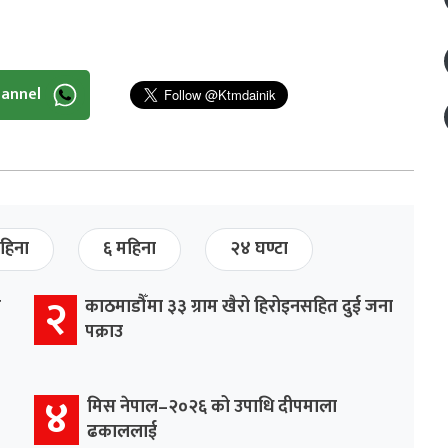
hannel
हिना
६ महिना
२४ घण्टा
२
र
काठमाडौँमा ३३ ग्राम खैरो हिरोइनसहित दुई जना
पक्राउ
४
मिस नेपाल–२०२६ को उपाधि दीपमाला
ढकाललाई