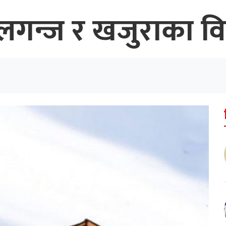
ालगन्ज र खजुराका वि