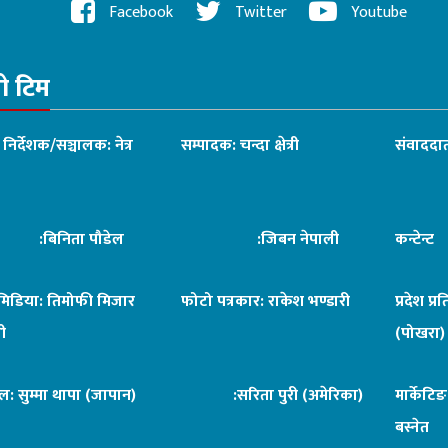
Facebook
Twitter
Youtube
रो टिम
ध निर्देशक/सञ्चालक: नेत्र
सम्पादक: चन्दा क्षेत्री
संवाददात
िनिता पौडेल
:जिबन नेपाली
कन्टेन्
िमिडिया: तिमोफी मिजार
फोटो पत्रकार: राकेश भण्डारी
प्रदेश प्र
ी
(पोखरा)
ल: सुम्मा थापा (जापान)
:सरिता पुरी (अमेरिका)
मार्केटि
बस्नेत