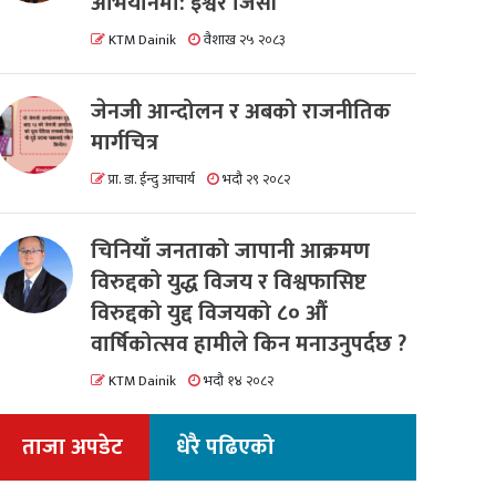
अभियानमा: इश्वर जिसी
KTM Dainik
वैशाख २५ २०८३
जेनजी आन्दोलन र अबको राजनीतिक
मार्गचित्र
प्रा. डा. ईन्दु आचार्य
भदौ २९ २०८२
चिनियाँ जनताको जापानी आक्रमण
विरुद्दको युद्ध विजय र विश्वफासिष्ट
विरुद्दको युद्द विजयको ८० औं
वार्षिकोत्सव हामीले किन मनाउनुपर्दछ ?
KTM Dainik
भदौ १४ २०८२
ताजा अपडेट
धेरै पढिएको