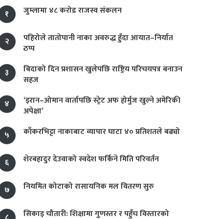
जुम्लामा ४८ करोड राजस्व संकलन
१
पहिरोले तातोपानी नाका अवरुद्ध हुँदा आयात–निर्यात
२
ठप्प
बिदाको दिन प्रशासन खुलेपछि राष्ट्रिय परिचयपत्र बनाउन
३
सहज
‘इरान–ओमान वार्तापछि स्ट्रेट अफ होर्मुज खुल्ने अमेरिकी
४
अपेक्षा’
काँकरभिट्टा नाकाबाट व्यापार घाटा ४० प्रतिशतले बढ्यो
५
शेरबहादुर देउवाको स्वदेश फर्किने मिति परिवर्तन
६
नियमित कोटाको रासायनिक मल वितरण सुरु
७
सिकाइ चौतारी: शिक्षामा गुणस्तर र पहुँच विस्तारको
८