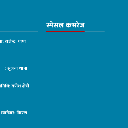
स्पेसल कभरेज
ा: राजेन्द्र थापा
ट : सृजना थापा
तिनिधि: गणेश क्षेत्री
ङ म्यानेजर: किरण