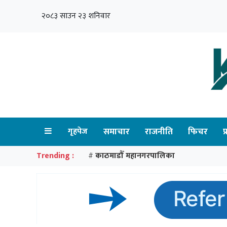
२०८३ साउन २३ शनिवार
गृहपेज
समाचार
राजनीति
फिचर
प
Trending :
काठमाडौँ महानगरपालिका
#