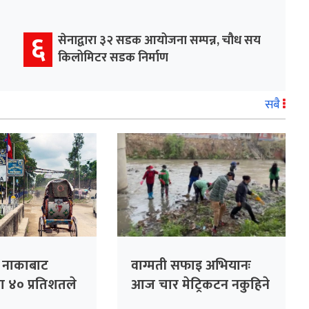
६
सेनाद्वारा ३२ सडक आयोजना सम्पन्न, चौध सय
किलोमिटर सडक निर्माण
सबै
ा नाकाबाट
वाग्मती सफाइ अभियानः
टा ४० प्रतिशतले
आज चार मेट्रिकटन नकुहिने
फोहर सङ्कलन