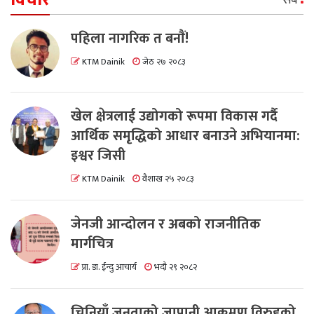
सबै
पहिला नागरिक त बनाैं!
KTM Dainik
जेठ २७ २०८३
खेल क्षेत्रलाई उद्योगको रूपमा विकास गर्दै
आर्थिक समृद्धिको आधार बनाउने अभियानमा:
इश्वर जिसी
KTM Dainik
वैशाख २५ २०८३
जेनजी आन्दोलन र अबको राजनीतिक
मार्गचित्र
प्रा. डा. ईन्दु आचार्य
भदौ २९ २०८२
चिनियाँ जनताको जापानी आक्रमण विरुद्दको