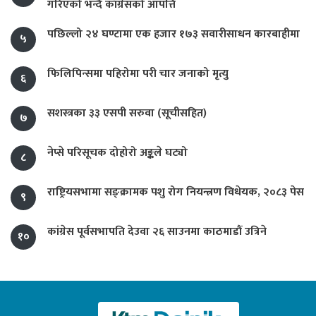
गरिएको भन्दै काँग्रेसको आपत्ति
पछिल्लो २४ घण्टामा एक हजार १७३ सवारीसाधन कारबाहीमा
५
फिलिपिन्समा पहिरोमा परी चार जनाको मृत्यु
६
सशस्त्रका ३३ एसपी सरुवा (सूचीसहित)
७
नेप्से परिसूचक दोहोरो अङ्कले घट्यो
८
राष्ट्रियसभामा सङ्क्रामक पशु रोग नियन्त्रण विधेयक, २०८३ पेस
९
कांग्रेस पूर्वसभापति देउवा २६ साउनमा काठमाडौं उत्रिने
१०