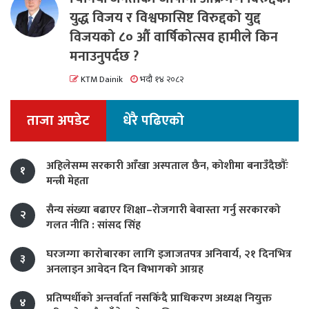
युद्ध विजय र विश्वफासिष्ट विरुद्दको युद्द
विजयको ८० औं वार्षिकोत्सव हामीले किन
मनाउनुपर्दछ ?
KTM Dainik
भदौ १४ २०८२
ताजा अपडेट
धेरै पढिएको
अहिलेसम्म सरकारी आँखा अस्पताल छैन, कोशीमा बनाउँदैछौँः
१
मन्त्री मेहता
सैन्य संख्या बढाएर शिक्षा–रोजगारी बेवास्ता गर्नु सरकारको
२
गलत नीति : सांसद सिंह
घरजग्गा कारोबारका लागि इजाजतपत्र अनिवार्य, २१ दिनभित्र
३
अनलाइन आवेदन दिन विभागको आग्रह
प्रतिष्पर्धीको अन्तर्वार्ता नसकिँदै प्राधिकरण अध्यक्ष नियुक्त
४