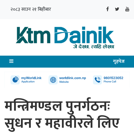
२०८३ साउन २१ बिहीबार
गृहपेज
मन्त्रिमण्डल पुनर्गठनः
सुधन र महावीरले लिए