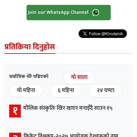
Join our WhatsApp Channel
प्रतिक्रिया दिनुहोस
सर्वाधिक धेरै पढिएको
यो साता
यो महिना
६ महिना
२४ घण्टा
१
मौलिक संस्कृतिः खिर खाएर मनाइँदै साउन १५
क्रिकेट विश्वकप-२०२७ आयोजक देशहरूको नाम