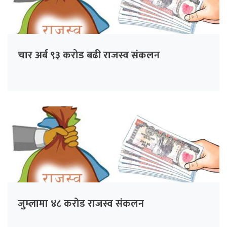
चार अर्ब ९३ करोड बढी राजस्व संकलन
जुम्लामा ४८ करोड राजस्व संकलन