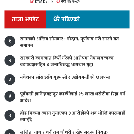
KTM Dainik
भदौ १४ २०८२
ताजा अपडेट
धेरै पढिएको
साउनको अन्तिम सोमबार : गोदान, पूर्णपात्र गरी साउने व्रत
१
समापन
सरकारी कागजात किर्ते गरेको आरोपमा नेपालगन्जका
२
वडाध्यक्षसहित ४ जनाविरुद्ध भ्रष्टाचार मुद्दा
मधेशका सांसदसँग गृहमन्त्री र उद्योगमन्त्रीको छलफल
३
पूर्वमन्त्री ज्ञानेन्द्रबहादुर कार्कीलाई १५ लाख धरौटीमा रिहा गर्न
४
आदेश
ब्रोड पिकमा ज्यान गुमाएका ३ आरोहीको शव भोलि काठमाडौं
५
ल्याइँदै
ललिता नाथ र धनीराम चौधरी राखेप सदस्य नियुक्त