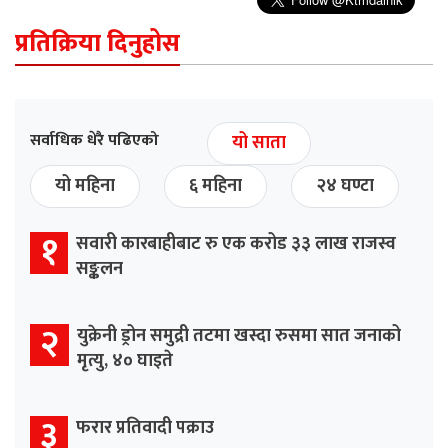
प्रतिक्रिया दिनुहोस
सर्वाधिक धेरै पढिएको
यो साता
यो महिना
६ महिना
२४ घण्टा
१
सवारी कारबाहीबाट रु एक करोड ३३ लाख राजस्व
सङ्कलन
२
युक्रेनी ड्रोन समुद्री तटमा खस्दा रुसमा सात जनाको
मृत्यु, ४० घाइते
३
फरार प्रतिवादी पक्राउ