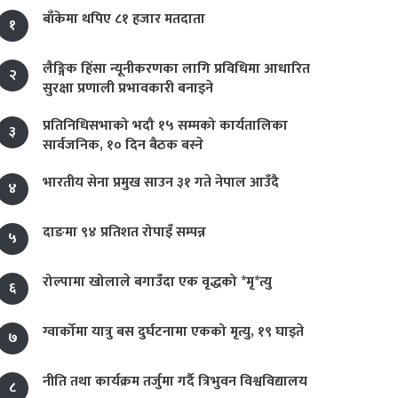
बाँकेमा थपिए ८१ हजार मतदाता
१
लैङ्गिक हिंसा न्यूनीकरणका लागि प्रविधिमा आधारित
२
सुरक्षा प्रणाली प्रभावकारी बनाइने
प्रतिनिधिसभाको भदौ १५ सम्मको कार्यतालिका
३
सार्वजनिक, १० दिन बैठक बस्ने
भारतीय सेना प्रमुख साउन ३१ गते नेपाल आउँदै
४
दाङमा ९४ प्रतिशत रोपाइँ सम्पन्न
५
रोल्पामा खोलाले बगाउँदा एक वृद्धको *मृ*त्यु
६
ग्वार्कोमा यात्रु बस दुर्घटनामा एकको मृत्यु, १९ घाइते
७
नीति तथा कार्यक्रम तर्जुमा गर्दै त्रिभुवन विश्वविद्यालय
८