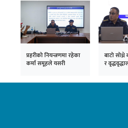
प्रहरीको नियन्त्रणमा रहेका
बाटो सोध्न
कर्मा समूहले यसरी
र वृद्धवृद्धा
मच्चाउथ्यो लुटपाट
समूह’ पक्रा