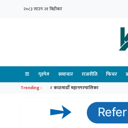
२०८३ साउन २१ बिहीबार
गृहपेज
समाचार
राजनीति
फिचर
प
Trending :
काठमाडौँ महानगरपालिका
#