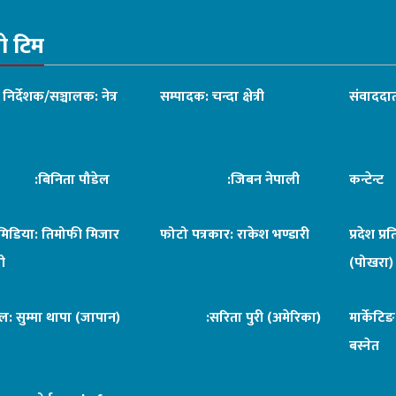
रो टिम
ध निर्देशक/सञ्चालक: नेत्र
सम्पादक: चन्दा क्षेत्री
संवाददात
िनिता पौडेल
:जिबन नेपाली
कन्टेन्
िमिडिया: तिमोफी मिजार
फोटो पत्रकार: राकेश भण्डारी
प्रदेश प्र
ी
(पोखरा)
ल: सुम्मा थापा (जापान)
:सरिता पुरी (अमेरिका)
मार्केटि
बस्नेत