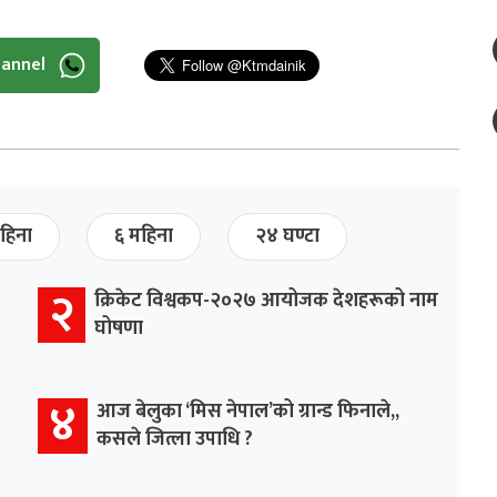
hannel
हिना
६ महिना
२४ घण्टा
२
क्रिकेट विश्वकप-२०२७ आयोजक देशहरूको नाम
घोषणा
४
आज बेलुका ‘मिस नेपाल’को ग्रान्ड फिनाले,,
कसले जित्ला उपाधि ?