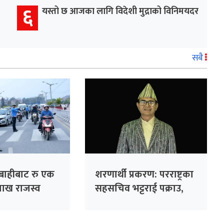
६
यस्तो छ आजका लागि विदेशी मुद्राको विनिमयदर
सबै
बाहीबाट रु एक
शरणार्थी प्रकरण: परराष्ट्रका
ाख राजस्व
सहसचिव भट्टराई पक्राउ,
१७ वर्ष पुरानो राहदानी
धाँधलीमा मुद्दा दर्ता