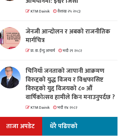
अभियानमा: इश्वर जिसी
KTM Dainik
वैशाख २५ २०८३
जेनजी आन्दोलन र अबको राजनीतिक
मार्गचित्र
प्रा. डा. ईन्दु आचार्य
भदौ २९ २०८२
चिनियाँ जनताको जापानी आक्रमण
विरुद्दको युद्ध विजय र विश्वफासिष्ट
विरुद्दको युद्द विजयको ८० औं
वार्षिकोत्सव हामीले किन मनाउनुपर्दछ ?
KTM Dainik
भदौ १४ २०८२
ताजा अपडेट
धेरै पढिएको