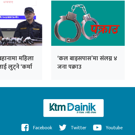
े बहानामा महिला
‘कल बाइसपास’मा संलग्न ४
लाई लुट्ने ‘कर्मा
जना पक्राउ
उ
Facebook
Twitter
Youtube