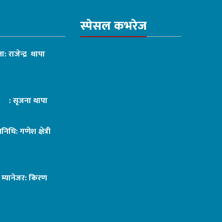
स्पेसल कभरेज
ा: राजेन्द्र थापा
ट : सृजना थापा
तिनिधि: गणेश क्षेत्री
ङ म्यानेजर: किरण