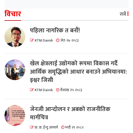
विचार
सबै
पहिला नागरिक त बनाैं!
KTM Dainik
जेठ २७ २०८३
खेल क्षेत्रलाई उद्योगको रूपमा विकास गर्दै
आर्थिक समृद्धिको आधार बनाउने अभियानमा:
इश्वर जिसी
KTM Dainik
वैशाख २५ २०८३
जेनजी आन्दोलन र अबको राजनीतिक
मार्गचित्र
प्रा. डा. ईन्दु आचार्य
भदौ २९ २०८२