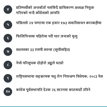
प्रतिष्पर्धीको अन्तर्वार्ता नसकिँदै प्राधिकरण अध्यक्ष नियुक्त
४
गरिएको भन्दै काँग्रेसको आपत्ति
पछिल्लो २४ घण्टामा एक हजार १७३ सवारीसाधन कारबाहीमा
५
फिलिपिन्समा पहिरोमा परी चार जनाको मृत्यु
६
सशस्त्रका ३३ एसपी सरुवा (सूचीसहित)
७
नेप्से परिसूचक दोहोरो अङ्कले घट्यो
८
राष्ट्रियसभामा सङ्क्रामक पशु रोग नियन्त्रण विधेयक, २०८३ पेस
९
कांग्रेस पूर्वसभापति देउवा २६ साउनमा काठमाडौं उत्रिने
१०