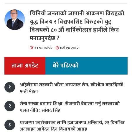
चिनियाँ जनताको जापानी आक्रमण विरुद्दको
युद्ध विजय र विश्वफासिष्ट विरुद्दको युद्द
विजयको ८० औं वार्षिकोत्सव हामीले किन
मनाउनुपर्दछ ?
KTM Dainik
भदौ १४ २०८२
ताजा अपडेट
धेरै पढिएको
अहिलेसम्म सरकारी आँखा अस्पताल छैन, कोशीमा बनाउँदैछौँः
१
मन्त्री मेहता
सैन्य संख्या बढाएर शिक्षा–रोजगारी बेवास्ता गर्नु सरकारको
२
गलत नीति : सांसद सिंह
घरजग्गा कारोबारका लागि इजाजतपत्र अनिवार्य, २१ दिनभित्र
३
अनलाइन आवेदन दिन विभागको आग्रह