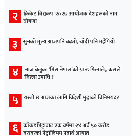
२
क्रिकेट विश्वकप-२०२७ आयोजक देशहरूको नाम
घोषणा
३
सुनको मूल्य आजपनि बढ्यो, चाँदी पनि महँगियो
४
आज बेलुका ‘मिस नेपाल’को ग्रान्ड फिनाले,, कसले
जित्ला उपाधि ?
५
यस्तो छ आजका लागि विदेशी मुद्राको विनिमयदर
६
काँकडभिट्टाबाट एक वर्षमा २४ अर्ब ५० करोड
बराबरको पेट्रोलियम पदार्थ आयात