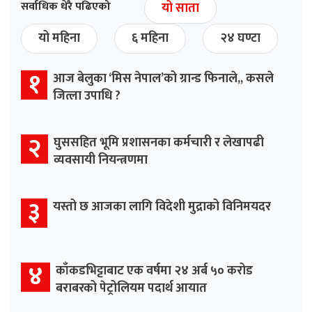
सर्वाधिक धेरै पढिएको
यो साता
यो महिना
६ महिना
२४ घण्टा
१
आज बेलुका ‘मिस नेपाल’को ग्रान्ड फिनाले,, कसले
जित्ला उपाधि ?
२
घुससहित भूमि प्रशासनका कर्मचारी र लेखापढी
व्यवसायी नियन्त्रणमा
३
यस्तो छ आजका लागि विदेशी मुद्राको विनिमयदर
४
काँकडभिट्टाबाट एक वर्षमा २४ अर्ब ५० करोड
बराबरको पेट्रोलियम पदार्थ आयात