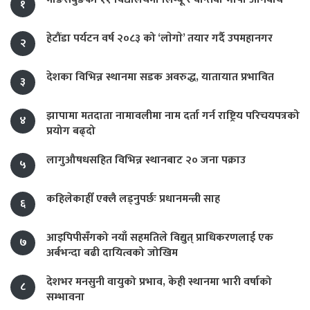
१
हेटौंडा पर्यटन वर्ष २०८३ को ‘लाेगाे’ तयार गर्दै उपमहानगर
२
देशका विभिन्न स्थानमा सडक अवरुद्ध, यातायात प्रभावित
३
झापामा मतदाता नामावलीमा नाम दर्ता गर्न राष्ट्रिय परिचयपत्रको
४
प्रयोग बढ्दो
लागुऔषधसहित विभिन्न स्थानबाट २० जना पक्राउ
५
कहिलेकाहीँ एक्लै लड्नुपर्छः प्रधानमन्त्री साह
६
आइपिपीसँगको नयाँ सहमतिले विद्युत् प्राधिकरणलाई एक
७
अर्बभन्दा बढी दायित्वको जोखिम
देशभर मनसुनी वायुको प्रभाव, केही स्थानमा भारी वर्षाको
८
सम्भावना