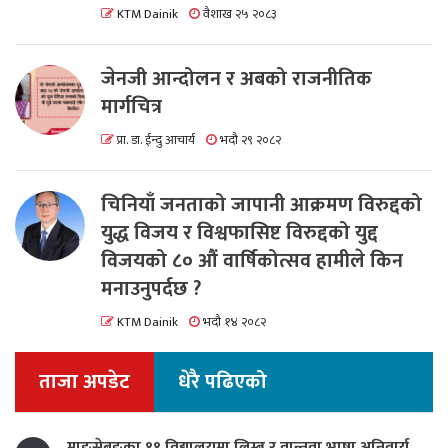
KTM Dainik
वैशाख २५ २०८३
जेनजी आन्दोलन र अबको राजनीतिक
मार्गचित्र
प्रा. डा. ईन्दु आचार्य
भदौ २९ २०८२
चिनियाँ जनताको जापानी आक्रमण विरुद्दको
युद्ध विजय र विश्वफासिष्ट विरुद्दको युद्द
विजयको ८० औं वार्षिकोत्सव हामीले किन
मनाउनुपर्दछ ?
KTM Dainik
भदौ १४ २०८२
ताजा अपडेट
धेरै पढिएको
माङसेबुङका ११ विद्यालयमा लिम्बू र वान्तवा भाषा अनिवार्य