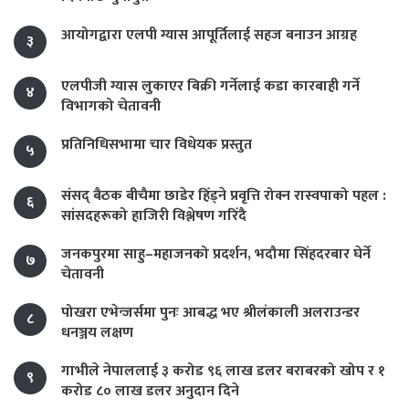
आयोगद्वारा एलपी ग्यास आपूर्तिलाई सहज बनाउन आग्रह
३
एलपीजी ग्यास लुकाएर बिक्री गर्नेलाई कडा कारबाही गर्ने
४
विभागको चेतावनी
प्रतिनिधिसभामा चार विधेयक प्रस्तुत
५
संसद् बैठक बीचैमा छाडेर हिँड्ने प्रवृत्ति रोक्न रास्वपाको पहल :
६
सांसदहरूको हाजिरी विश्लेषण गरिँदै
जनकपुरमा साहु–महाजनको प्रदर्शन, भदौमा सिंहदरबार घेर्ने
७
चेतावनी
पोखरा एभेन्जर्समा पुनः आबद्ध भए श्रीलंकाली अलराउन्डर
८
धनञ्जय लक्षण
गाभीले नेपाललाई ३ करोड ९६ लाख डलर बराबरको खोप र १
९
करोड ८० लाख डलर अनुदान दिने