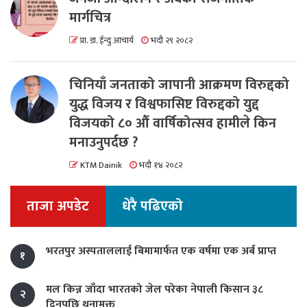
मार्गचित्र
प्रा. डा. ईन्दु आचार्य
भदौ २९ २०८२
चिनियाँ जनताको जापानी आक्रमण विरुद्दको
युद्ध विजय र विश्वफासिष्ट विरुद्दको युद्द
विजयको ८० औं वार्षिकोत्सव हामीले किन
मनाउनुपर्दछ ?
KTM Dainik
भदौ १४ २०८२
ताजा अपडेट
धेरै पढिएको
भरतपुर अस्पताललाई बिमामार्फत एक वर्षमा एक अर्ब प्राप्त
१
मल किन्न जाँदा भारतको जेल परेका नेपाली किसान ३८
२
दिनपछि थुनामुक्त