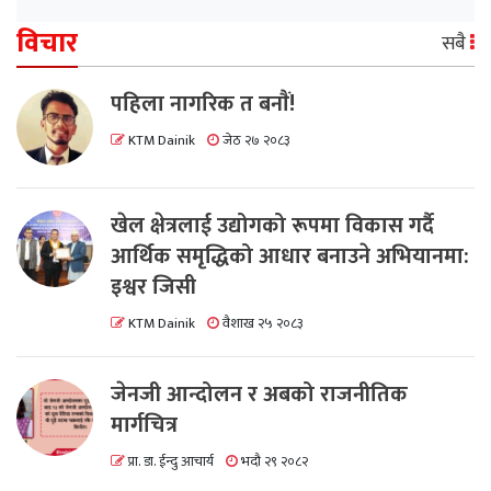
विचार
सबै
पहिला नागरिक त बनाैं!
KTM Dainik
जेठ २७ २०८३
खेल क्षेत्रलाई उद्योगको रूपमा विकास गर्दै
आर्थिक समृद्धिको आधार बनाउने अभियानमा:
इश्वर जिसी
KTM Dainik
वैशाख २५ २०८३
जेनजी आन्दोलन र अबको राजनीतिक
मार्गचित्र
प्रा. डा. ईन्दु आचार्य
भदौ २९ २०८२