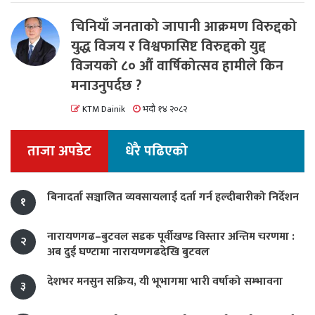
चिनियाँ जनताको जापानी आक्रमण विरुद्दको
युद्ध विजय र विश्वफासिष्ट विरुद्दको युद्द
विजयको ८० औं वार्षिकोत्सव हामीले किन
मनाउनुपर्दछ ?
KTM Dainik
भदौ १४ २०८२
ताजा अपडेट
धेरै पढिएको
बिनादर्ता सञ्चालित व्यवसायलाई दर्ता गर्न हल्दीबारीको निर्देशन
१
नारायणगढ–बुटवल सडक पूर्वीखण्ड विस्तार अन्तिम चरणमा :
२
अब दुई घण्टामा नारायणगढदेखि बुटवल
देशभर मनसुन सक्रिय, यी भूभागमा भारी वर्षाको सम्भावना
३