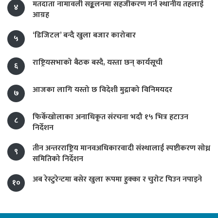
मतदाता नामावली सङ्कलनमा सहजीकरण गर्न स्थानीय तहलाई
४
आग्रह
‘डिजिटल’ बन्दै खुला बजार कारोबार
५
राष्ट्रियसभाको बैठक बस्दै, यस्ता छन् कार्यसूची
६
आजका लागि यस्तो छ विदेशी मुद्राको विनिमयदर
७
फिर्केखोलाका अनाधिकृत संरचना भदौ १५ भित्र हटाउन
८
निर्देशन
तीन अन्तरराष्ट्रिय मानवअधिकारवादी संस्थालाई स्पष्टीकरण सोध्न
९
समितिको निर्देशन
अब रेस्टुरेन्टमा बसेर खुला रूपमा हुक्का र चुरोट पिउन नपाइने
१०