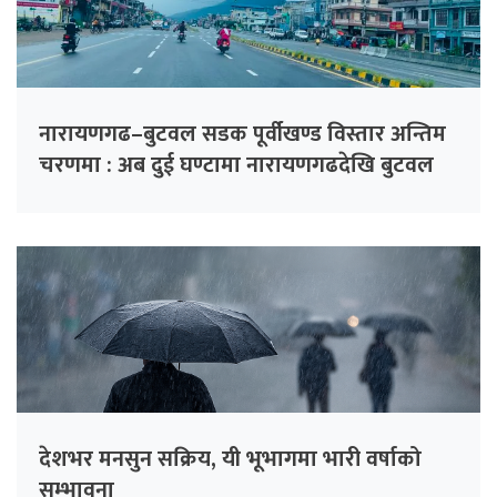
नारायणगढ–बुटवल सडक पूर्वीखण्ड विस्तार अन्तिम
चरणमा : अब दुई घण्टामा नारायणगढदेखि बुटवल
देशभर मनसुन सक्रिय, यी भूभागमा भारी वर्षाको
सम्भावना