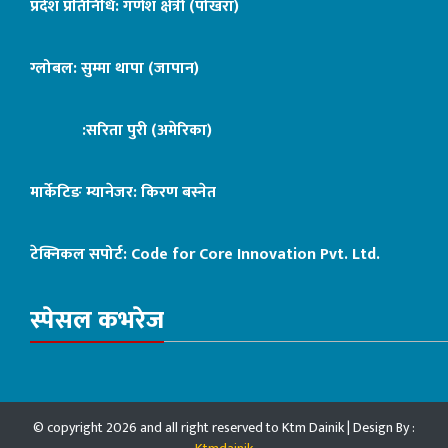
प्रदेश प्रतिनिधि: गणेश क्षेत्री (पोखरा)
ग्लोबल: सुम्मा थापा (जापान)
:सरिता पुरी (अमेरिका)
मार्केटिङ म्यानेजर: किरण बस्नेत
टेक्निकल सपोर्ट:
Code for Core Innovation Pvt. Ltd.
स्पेसल कभरेज
© copyright 2026 and all right reserved to Ktm Dainik | Design By :