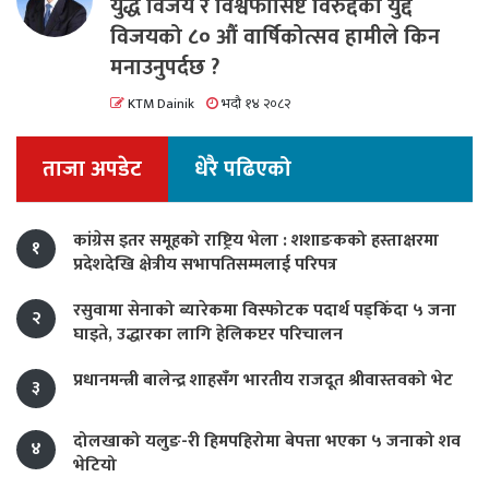
युद्ध विजय र विश्वफासिष्ट विरुद्दको युद्द
विजयको ८० औं वार्षिकोत्सव हामीले किन
मनाउनुपर्दछ ?
KTM Dainik
भदौ १४ २०८२
ताजा अपडेट
धेरै पढिएको
कांग्रेस इतर समूहको राष्ट्रिय भेला : शशाङकको हस्ताक्षरमा
१
प्रदेशदेखि क्षेत्रीय सभापतिसम्मलाई परिपत्र
रसुवामा सेनाको ब्यारेकमा विस्फोटक पदार्थ पड्किँदा ५ जना
२
घाइते, उद्धारका लागि हेलिकप्टर परिचालन
प्रधानमन्त्री बालेन्द्र शाहसँग भारतीय राजदूत श्रीवास्तवको भेट
३
दोलखाको यलुङ-री हिमपहिरोमा बेपत्ता भएका ५ जनाको शव
४
भेटियो