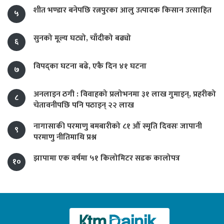
शीत भण्डार बनेपछि रत्नपुरका आलु उत्पादक किसान उत्साहित
५
सुनको मूल्य घट्यो, चाँदीको बढ्यो
६
विपद्का घटना बढे, एकै दिन ४१ घटना
७
अनलाइन ठगी : विवाहको प्रलोभनमा ३१ लाख गुमाइन्, प्रहरीको
८
चेतावनीपछि पनि पठाइन् २२ लाख
नागासाकी परमाणु बमबारीको ८१ औं स्मृति दिवसः जापानी
९
परमाणु नीतिमाथि प्रश्न
झापामा एक वर्षमा ५१ किलोमिटर सडक कालोपत्र
१०