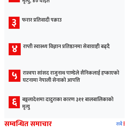
मृत्यु, ४० घाइते
३
फरार प्रतिवादी पक्राउ
४
राप्ती स्वास्थ्य विज्ञान प्रतिष्ठानमा सेवाग्राही बढ्दै
५
रास्वपा सांसद राजुनाथ पाण्डेले सैनिकलाई हप्काएको
घटनामा नेपाली सेनाको आपत्ति
६
बङ्गलादेशमा दादुराका कारण ३११ बालबालिकाको
मृत्यु
सम्वन्धित समाचार
सबै