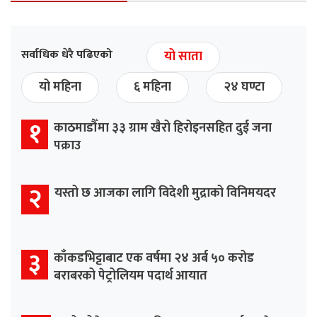
सर्वाधिक धेरै पढिएको
यो साता
यो महिना
६ महिना
२४ घण्टा
१
काठमाडौँमा ३३ ग्राम खैरो हिरोइनसहित दुई जना
पक्राउ
२
यस्तो छ आजका लागि विदेशी मुद्राको विनिमयदर
३
काँकडभिट्टाबाट एक वर्षमा २४ अर्ब ५० करोड
बराबरको पेट्रोलियम पदार्थ आयात