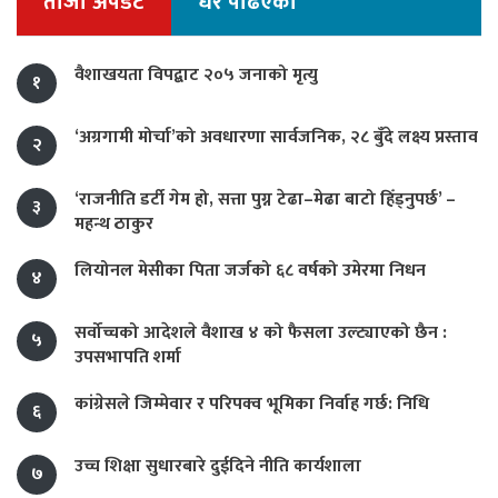
ताजा अपडेट
धेरै पढिएको
वैशाखयता विपद्बाट २०५ जनाको मृत्यु
१
‘अग्रगामी मोर्चा’को अवधारणा सार्वजनिक, २८ बुँदे लक्ष्य प्रस्ताव
२
‘राजनीति डर्टी गेम हो, सत्ता पुग्न टेढा–मेढा बाटो हिँड्नुपर्छ’ –
३
महन्थ ठाकुर
लियोनल मेसीका पिता जर्जको ६८ वर्षको उमेरमा निधन
४
सर्वोच्चको आदेशले वैशाख ४ को फैसला उल्ट्याएको छैन :
५
उपसभापति शर्मा
कांग्रेसले जिम्मेवार र परिपक्व भूमिका निर्वाह गर्छ: निधि
६
उच्च शिक्षा सुधारबारे दुईदिने नीति कार्यशाला
७