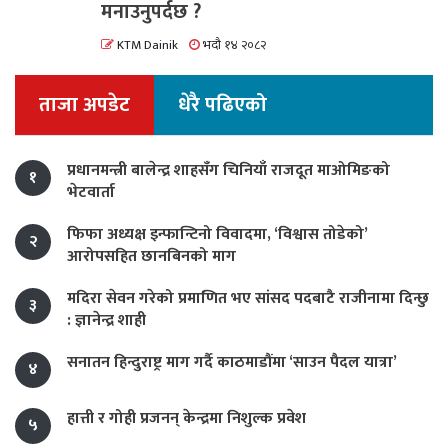
मनाउनुपर्दछ ?
KTM Dainik
भदौ १४ २०८२
ताजा अपडेट
धेरै पढिएको
प्रधानमन्त्री बालेन्द्र शाहसँग चिनियाँ राजदूत माओमिङको
१
भेटवार्ता
फिफा अध्यक्ष इन्फान्टिनो विवादमा, ‘विश्वास तोडेको’
२
आरोपसहित छानबिनको माग
मदिरा सेवन गरेको प्रमाणित भए सांसद पदबाटै राजीनामा दिन्छु
३
: ज्ञानेन्द्र शाही
सनातन हिन्दुराष्ट्र माग गर्दै काठमाडौंमा ‘साउन पैदल यात्रा’
४
हात्ती र गोही प्रजनन् केन्द्रमा निशुल्क प्रवेश
५