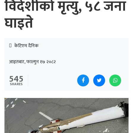
विदेशीको मृत्यु, ५८ जना
घाइते
केटिएम दैनिक
आइतबार, फाल्गुन १७ २०८२
545
SHARES