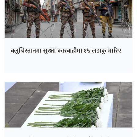
बलुचिस्तानमा सुरक्षा कारबाहीमा १५ लडाकु मारिए