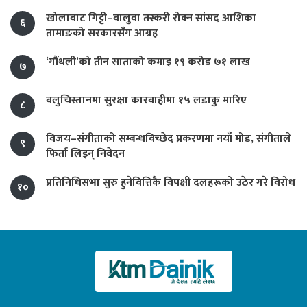
खोलाबाट गिट्टी–बालुवा तस्करी रोक्न सांसद आशिका
६
तामाङको सरकारसँग आग्रह
‘गौंथली’को तीन साताको कमाइ १९ करोड ७१ लाख
७
बलुचिस्तानमा सुरक्षा कारबाहीमा १५ लडाकु मारिए
८
विजय–संगीताको सम्बन्धविच्छेद प्रकरणमा नयाँ मोड, संगीता‍ले
९
फिर्ता लिइन् निवेदन
प्रतिनिधिसभा सुरु हुनेवित्तिकै विपक्षी दलहरूको उठेर गरे विरोध
१०