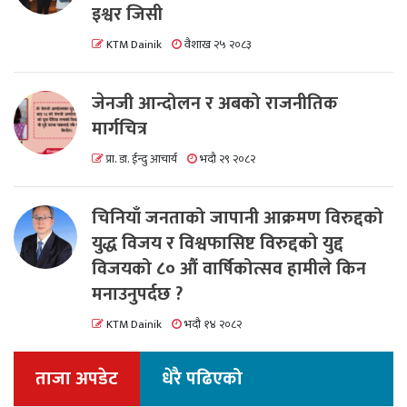
इश्वर जिसी
KTM Dainik
वैशाख २५ २०८३
जेनजी आन्दोलन र अबको राजनीतिक
मार्गचित्र
प्रा. डा. ईन्दु आचार्य
भदौ २९ २०८२
चिनियाँ जनताको जापानी आक्रमण विरुद्दको
युद्ध विजय र विश्वफासिष्ट विरुद्दको युद्द
विजयको ८० औं वार्षिकोत्सव हामीले किन
मनाउनुपर्दछ ?
KTM Dainik
भदौ १४ २०८२
ताजा अपडेट
धेरै पढिएको