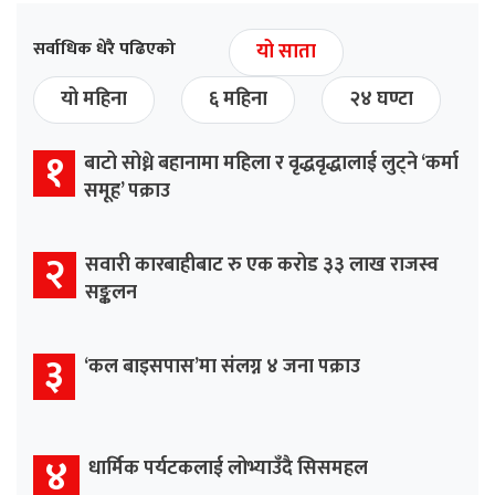
सर्वाधिक धेरै पढिएको
यो साता
यो महिना
६ महिना
२४ घण्टा
१
बाटो सोध्ने बहानामा महिला र वृद्धवृद्धालाई लुट्ने ‘कर्मा
समूह’ पक्राउ
२
सवारी कारबाहीबाट रु एक करोड ३३ लाख राजस्व
सङ्कलन
३
‘कल बाइसपास’मा संलग्न ४ जना पक्राउ
४
धार्मिक पर्यटकलाई लोभ्याउँदै सिसमहल