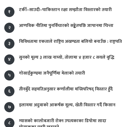
टर्की–साउदी–पाकिस्तान रक्षा सम्झौता विस्तारको तयारी
१
आणविक नीतिमा पुनर्विचारको सङ्केतपछि जापानमा चिन्ता
२
विविधतामा एकताले राष्ट्रिय अखण्डता बलियो बनाउँछ : राष्ट्रपति
३
सुनको मूल्य ३ लाख नाघ्यो, तोलामा ४ हजार ८ सयले वृद्धि
४
गोसाइँकुण्डमा जनैपूर्णिमा मेलाको तयारी
५
तीनबुँदे सहमतिअनुसार कर्णालीमा मन्त्रिपरिषद् विस्तार हुँदै
६
इलाममा अदुवाको आकर्षक मूल्य, खेती विस्तार गर्दै किसान
७
ग्यासको कालोबजारी रोक्न उपत्यकाका डिपोमा सादा
८