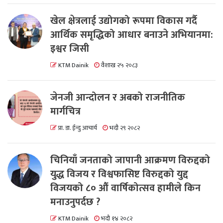
खेल क्षेत्रलाई उद्योगको रूपमा विकास गर्दै
आर्थिक समृद्धिको आधार बनाउने अभियानमा:
इश्वर जिसी
KTM Dainik
वैशाख २५ २०८३
जेनजी आन्दोलन र अबको राजनीतिक
मार्गचित्र
प्रा. डा. ईन्दु आचार्य
भदौ २९ २०८२
चिनियाँ जनताको जापानी आक्रमण विरुद्दको
युद्ध विजय र विश्वफासिष्ट विरुद्दको युद्द
विजयको ८० औं वार्षिकोत्सव हामीले किन
मनाउनुपर्दछ ?
KTM Dainik
भदौ १४ २०८२