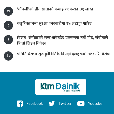
‘गौंथली’को तीन साताको कमाइ १९ करोड ७१ लाख
७
बलुचिस्तानमा सुरक्षा कारबाहीमा १५ लडाकु मारिए
८
विजय–संगीताको सम्बन्धविच्छेद प्रकरणमा नयाँ मोड, संगीता‍ले
९
फिर्ता लिइन् निवेदन
प्रतिनिधिसभा सुरु हुनेवित्तिकै विपक्षी दलहरूको उठेर गरे विरोध
१०
Facebook
Twitter
Youtube