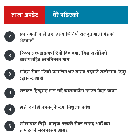
ताजा अपडेट
धेरै पढिएको
प्रधानमन्त्री बालेन्द्र शाहसँग चिनियाँ राजदूत माओमिङको
१
भेटवार्ता
फिफा अध्यक्ष इन्फान्टिनो विवादमा, ‘विश्वास तोडेको’
२
आरोपसहित छानबिनको माग
मदिरा सेवन गरेको प्रमाणित भए सांसद पदबाटै राजीनामा दिन्छु
३
: ज्ञानेन्द्र शाही
सनातन हिन्दुराष्ट्र माग गर्दै काठमाडौंमा ‘साउन पैदल यात्रा’
४
हात्ती र गोही प्रजनन् केन्द्रमा निशुल्क प्रवेश
५
खोलाबाट गिट्टी–बालुवा तस्करी रोक्न सांसद आशिका
६
तामाङको सरकारसँग आग्रह