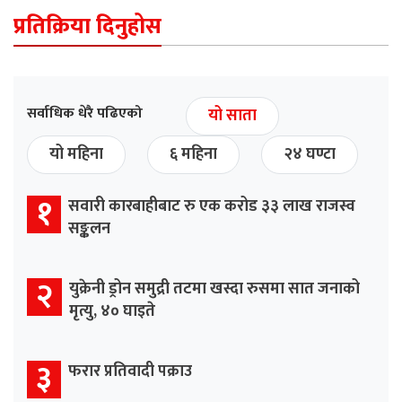
प्रतिक्रिया दिनुहोस
सर्वाधिक धेरै पढिएको
यो साता
यो महिना
६ महिना
२४ घण्टा
१
सवारी कारबाहीबाट रु एक करोड ३३ लाख राजस्व
सङ्कलन
२
युक्रेनी ड्रोन समुद्री तटमा खस्दा रुसमा सात जनाको
मृत्यु, ४० घाइते
३
फरार प्रतिवादी पक्राउ