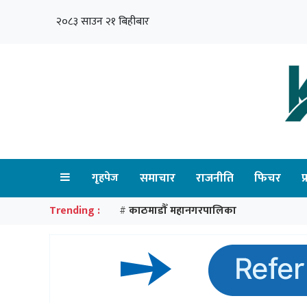
२०८३ साउन २१ बिहीबार
गृहपेज
समाचार
राजनीति
फिचर
प
Trending :
काठमाडौँ महानगरपालिका
#