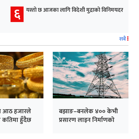
६
यस्तो छ आजका लागि विदेशी मुद्राको विनिमयदर
सबै
्य आठ हजारले
बझाङ–बनलेक ४०० केभी
 कतिमा हुँदैछ
प्रसारण लाइन निर्माणको
बाटो खुल्यो