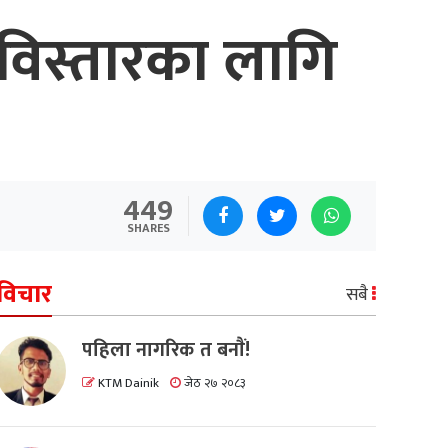
य विस्तारका लागि
449
SHARES
विचार
सबै
पहिला नागरिक त बनाैं!
KTM Dainik
जेठ २७ २०८३