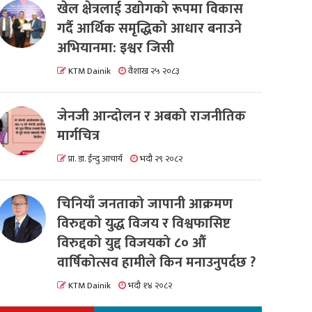
खेल क्षेत्रलाई उद्योगको रूपमा विकास
गर्दै आर्थिक समृद्धिको आधार बनाउने
अभियानमा: इश्वर जिसी
KTM Dainik
वैशाख २५ २०८३
जेनजी आन्दोलन र अबको राजनीतिक
मार्गचित्र
प्रा. डा. ईन्दु आचार्य
भदौ २९ २०८२
चिनियाँ जनताको जापानी आक्रमण
विरुद्दको युद्ध विजय र विश्वफासिष्ट
विरुद्दको युद्द विजयको ८० औं
वार्षिकोत्सव हामीले किन मनाउनुपर्दछ ?
KTM Dainik
भदौ १४ २०८२