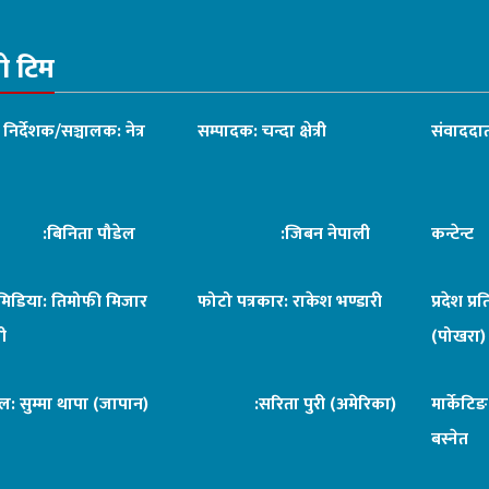
रो टिम
ध निर्देशक/सञ्चालक: नेत्र
सम्पादक: चन्दा क्षेत्री
संवाददात
िनिता पौडेल
:जिबन नेपाली
कन्टेन्
िमिडिया: तिमोफी मिजार
फोटो पत्रकार: राकेश भण्डारी
प्रदेश प्र
ी
(पोखरा)
ल: सुम्मा थापा (जापान)
:सरिता पुरी (अमेरिका)
मार्केटि
बस्नेत