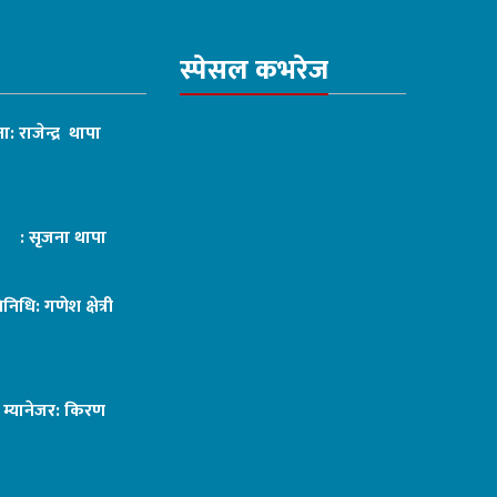
स्पेसल कभरेज
ा: राजेन्द्र थापा
ट : सृजना थापा
तिनिधि: गणेश क्षेत्री
ङ म्यानेजर: किरण