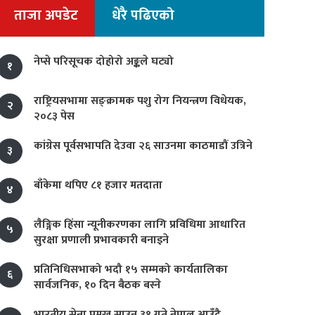
ताजा अपडेट
धेरै पढिएको
नेप्से परिसूचक दोहोरो अङ्कले घट्यो
१
राष्ट्रियसभामा सङ्क्रामक पशु रोग नियन्त्रण विधेयक,
२
२०८३ पेस
कांग्रेस पूर्वसभापति देउवा २६ साउनमा काठमाडौं उत्रिने
३
बाँकेमा थपिए ८१ हजार मतदाता
४
लैङ्गिक हिंसा न्यूनीकरणका लागि प्रविधिमा आधारित
५
सुरक्षा प्रणाली प्रभावकारी बनाइने
प्रतिनिधिसभाको भदौ १५ सम्मको कार्यतालिका
६
सार्वजनिक, १० दिन बैठक बस्ने
भारतीय सेना प्रमुख साउन ३१ गते नेपाल आउँदै