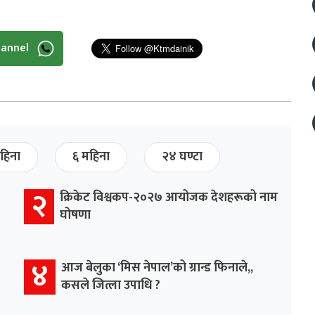
hannel
हिना
६ महिना
२४ घण्टा
२
क्रिकेट विश्वकप-२०२७ आयोजक देशहरूको नाम
घोषणा
४
आज बेलुका ‘मिस नेपाल’को ग्रान्ड फिनाले,,
कसले जित्ला उपाधि ?