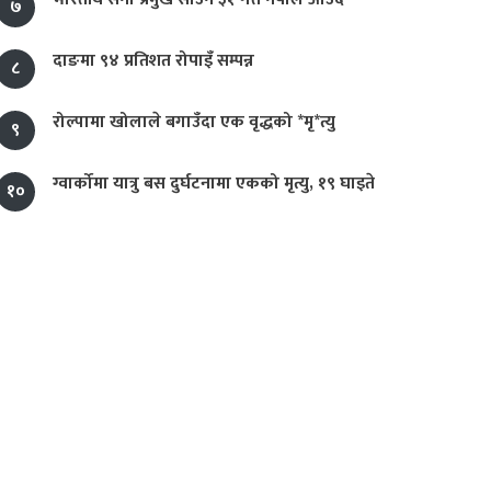
७
दाङमा ९४ प्रतिशत रोपाइँ सम्पन्न
८
रोल्पामा खोलाले बगाउँदा एक वृद्धको *मृ*त्यु
९
ग्वार्कोमा यात्रु बस दुर्घटनामा एकको मृत्यु, १९ घाइते
१०