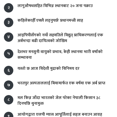
लागुऔषधसहित विभिन्न स्थानबाट २० जना पक्राउ
२
कहिलेकाहीँ एक्लै लड्नुपर्छः प्रधानमन्त्री साह
३
आइपिपीसँगको नयाँ सहमतिले विद्युत् प्राधिकरणलाई एक
४
अर्बभन्दा बढी दायित्वको जोखिम
देशभर मनसुनी वायुको प्रभाव, केही स्थानमा भारी वर्षाको
५
सम्भावना
यस्तो छ आज विदेशी मुद्राको विनिमय दर
६
भरतपुर अस्पताललाई बिमामार्फत एक वर्षमा एक अर्ब प्राप्त
७
मल किन्न जाँदा भारतको जेल परेका नेपाली किसान ३८
८
दिनपछि थुनामुक्त
आयोगद्वारा एलपी ग्यास आपूर्तिलाई सहज बनाउन आग्रह
९