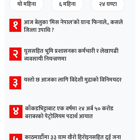
यो महिना
६ महिना
२४ घण्टा
१
आज बेलुका ‘मिस नेपाल’को ग्रान्ड फिनाले,, कसले
जित्ला उपाधि ?
२
घुससहित भूमि प्रशासनका कर्मचारी र लेखापढी
व्यवसायी नियन्त्रणमा
३
यस्तो छ आजका लागि विदेशी मुद्राको विनिमयदर
४
काँकडभिट्टाबाट एक वर्षमा २४ अर्ब ५० करोड
बराबरको पेट्रोलियम पदार्थ आयात
काठमाडौँमा ३३ ग्राम खैरो हिरोइनसहित दुई जना