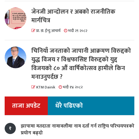
जेनजी आन्दोलन र अबको राजनीतिक
मार्गचित्र
प्रा. डा. ईन्दु आचार्य
भदौ २९ २०८२
चिनियाँ जनताको जापानी आक्रमण विरुद्दको
युद्ध विजय र विश्वफासिष्ट विरुद्दको युद्द
विजयको ८० औं वार्षिकोत्सव हामीले किन
मनाउनुपर्दछ ?
KTM Dainik
भदौ १४ २०८२
ताजा अपडेट
धेरै पढिएको
झापामा मतदाता नामावलीमा नाम दर्ता गर्न राष्ट्रिय परिचयपत्रको
१
प्रयोग बढ्दो