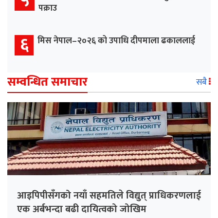
५
पक्राउ
६
मिस नेपाल–२०२६ को उपाधि दीपमाला ढकाललाई
सम्वन्धित समाचार
सबै
आइपिपीसँगको नयाँ सहमतिले विद्युत् प्राधिकरणलाई
एक अर्बभन्दा बढी दायित्वको जोखिम