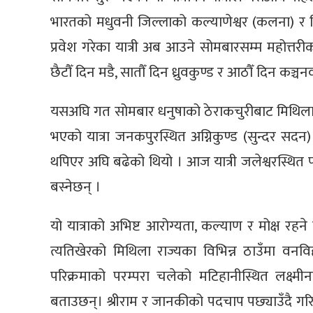
भारतको मधुवनी जिल्लाको कल्याणेश्वर (कलना) र ग
प्रवेश गरेका यात्री अब आउने सोमबारसम्म महोत्तरीक
छैटौँ दिन मडै, सातौँ दिन ध्रुवकुण्ड र आठौँ दिन कञ्चन
यसअघि गत सोमबार धनुषाको ठेराकचुरीबाट मिथिलावि
भएको यात्रा जनकपुरस्थित अग्निकुण्ड (सुन्दर सद
थपिएर अघि बढेको थियो । आज यात्री जलेश्वरस्थि
बस्नेछन् ।
यो यात्राको अभिष्ट आरोग्यता, कल्याण र मोक्ष रहने
त्यतिखेरको मिथिला राज्यका विभिन्न ठाउँमा वनवि
परिक्रमाको परम्परा चलेको मटिहानीस्थित लक्ष्मीन
बताउछन्। श्रीराम र जानकीको पदचाप पछ्याउँदै गरिने 