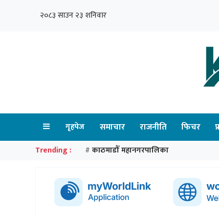
२०८३ साउन २३ शनिवार
गृहपेज
समाचार
राजनीति
फिचर
प
Trending :
काठमाडौँ महानगरपालिका
#