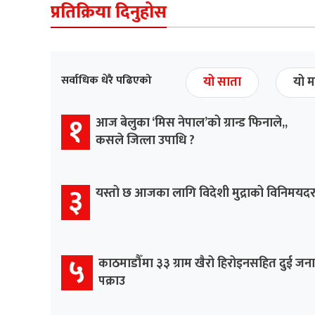
प्रतिक्रिया दिनुहोस
सर्वाधिक धेरै पढिएको
यो साता
यो म
१
आज बेलुका ‘मिस नेपाल’को ग्रान्ड फिनाले,,
कसले जित्ला उपाधि ?
३
यस्तो छ आजका लागि विदेशी मुद्राको विनिमयद
५
काठमाडौँमा ३३ ग्राम खैरो हिरोइनसहित दुई जना
पक्राउ