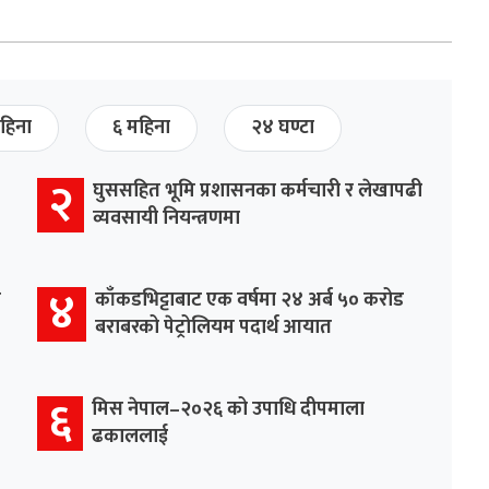
हिना
६ महिना
२४ घण्टा
२
घुससहित भूमि प्रशासनका कर्मचारी र लेखापढी
व्यवसायी नियन्त्रणमा
४
र
काँकडभिट्टाबाट एक वर्षमा २४ अर्ब ५० करोड
बराबरको पेट्रोलियम पदार्थ आयात
६
मिस नेपाल–२०२६ को उपाधि दीपमाला
ढकाललाई