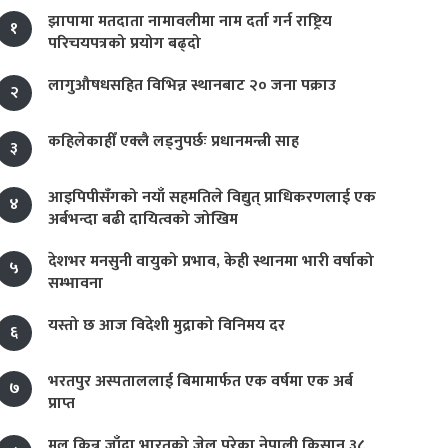
झापामा मतदाता नामावलीमा नाम दर्ता गर्न राष्ट्रिय
१
परिचयपत्रको प्रयोग बढ्दो
लागुऔषधसहित विभिन्न स्थानबाट २० जना पक्राउ
२
कहिलेकाहीँ एक्लै लड्नुपर्छः प्रधानमन्त्री साह
३
आइपिपीसँगको नयाँ सहमतिले विद्युत् प्राधिकरणलाई एक
४
अर्बभन्दा बढी दायित्वको जोखिम
देशभर मनसुनी वायुको प्रभाव, केही स्थानमा भारी वर्षाको
५
सम्भावना
यस्तो छ आज विदेशी मुद्राको विनिमय दर
६
भरतपुर अस्पताललाई बिमामार्फत एक वर्षमा एक अर्ब
७
प्राप्त
मल किन्न जाँदा भारतको जेल परेका नेपाली किसान ३८