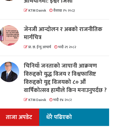
अभियानमा: इश्वर जिसी
KTM Dainik
वैशाख २५ २०८३
जेनजी आन्दोलन र अबको राजनीतिक
मार्गचित्र
प्रा. डा. ईन्दु आचार्य
भदौ २९ २०८२
चिनियाँ जनताको जापानी आक्रमण
विरुद्दको युद्ध विजय र विश्वफासिष्ट
विरुद्दको युद्द विजयको ८० औं
वार्षिकोत्सव हामीले किन मनाउनुपर्दछ ?
KTM Dainik
भदौ १४ २०८२
ताजा अपडेट
धेरै पढिएको