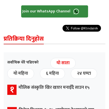
Join our WhatsApp Channel
प्रतिक्रिया दिनुहोस
सर्वाधिक धेरै पढिएको
यो साता
यो महिना
६ महिना
२४ घण्टा
१
मौलिक संस्कृतिः खिर खाएर मनाइँदै साउन १५