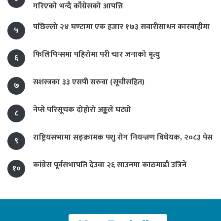
गरिएको भन्दै काँग्रेसको आपत्ति
पछिल्लो २४ घण्टामा एक हजार १७३ सवारीसाधन कारबाहीमा
५
फिलिपिन्समा पहिरोमा परी चार जनाको मृत्यु
६
सशस्त्रका ३३ एसपी सरुवा (सूचीसहित)
७
नेप्से परिसूचक दोहोरो अङ्कले घट्यो
८
राष्ट्रियसभामा सङ्क्रामक पशु रोग नियन्त्रण विधेयक, २०८३ पेस
९
कांग्रेस पूर्वसभापति देउवा २६ साउनमा काठमाडौं उत्रिने
१०