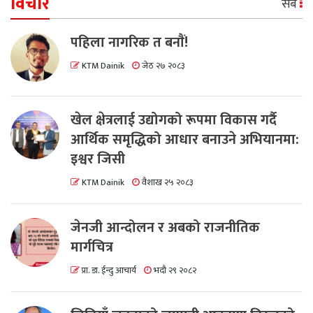
विचार
सबै
पहिला नागरिक त बनाैं!
KTM Dainik
जेठ २७ २०८३
खेल क्षेत्रलाई उद्योगको रूपमा विकास गर्दै
आर्थिक समृद्धिको आधार बनाउने अभियानमा:
इश्वर जिसी
KTM Dainik
वैशाख २५ २०८३
जेनजी आन्दोलन र अबको राजनीतिक
मार्गचित्र
प्रा. डा. ईन्दु आचार्य
भदौ २९ २०८२