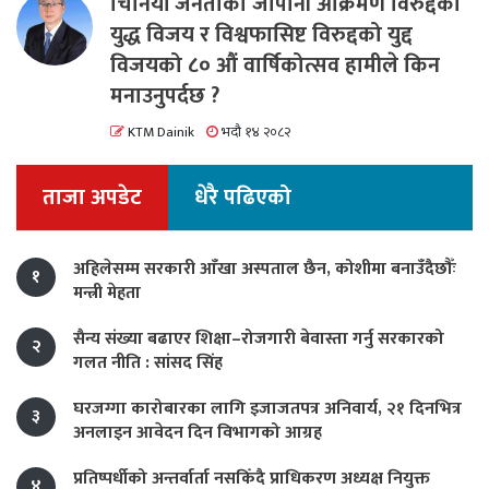
चिनियाँ जनताको जापानी आक्रमण विरुद्दको
युद्ध विजय र विश्वफासिष्ट विरुद्दको युद्द
विजयको ८० औं वार्षिकोत्सव हामीले किन
मनाउनुपर्दछ ?
KTM Dainik
भदौ १४ २०८२
ताजा अपडेट
धेरै पढिएको
अहिलेसम्म सरकारी आँखा अस्पताल छैन, कोशीमा बनाउँदैछौँः
१
मन्त्री मेहता
सैन्य संख्या बढाएर शिक्षा–रोजगारी बेवास्ता गर्नु सरकारको
२
गलत नीति : सांसद सिंह
घरजग्गा कारोबारका लागि इजाजतपत्र अनिवार्य, २१ दिनभित्र
३
अनलाइन आवेदन दिन विभागको आग्रह
प्रतिष्पर्धीको अन्तर्वार्ता नसकिँदै प्राधिकरण अध्यक्ष नियुक्त
४