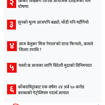
२
क्रिकेट विश्वकप-२०२७ आयोजक देशहरूको नाम
घोषणा
३
सुनको मूल्य आजपनि बढ्यो, चाँदी पनि महँगियो
४
आज बेलुका ‘मिस नेपाल’को ग्रान्ड फिनाले,, कसले
जित्ला उपाधि ?
५
यस्तो छ आजका लागि विदेशी मुद्राको विनिमयदर
६
काँकडभिट्टाबाट एक वर्षमा २४ अर्ब ५० करोड
बराबरको पेट्रोलियम पदार्थ आयात