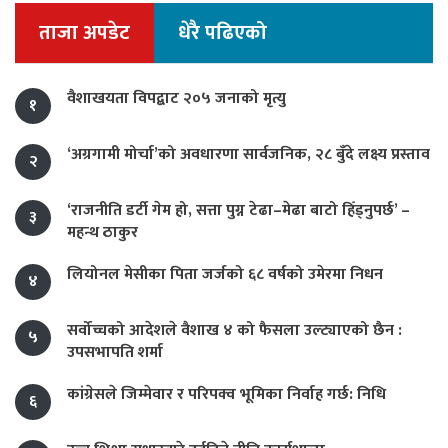
ताजा अपडेट
धेरै पढिएको
वैशाखयता विपद्बाट २०५ जनाको मृत्यु
१
‘अग्रगामी मोर्चा’को अवधारणा सार्वजनिक, २८ बुँदे लक्ष्य प्रस्ताव
२
‘राजनीति डर्टी गेम हो, सत्ता पुग्न टेढा–मेढा बाटो हिँड्नुपर्छ’ –
३
महन्थ ठाकुर
लियोनल मेसीका पिता जर्जको ६८ वर्षको उमेरमा निधन
४
सर्वोच्चको आदेशले वैशाख ४ को फैसला उल्ट्याएको छैन :
५
उपसभापति शर्मा
कांग्रेसले जिम्मेवार र परिपक्व भूमिका निर्वाह गर्छ: निधि
६