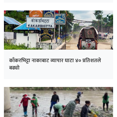
काँकरभिट्टा नाकाबाट व्यापार घाटा ४० प्रतिशतले
बढ्यो