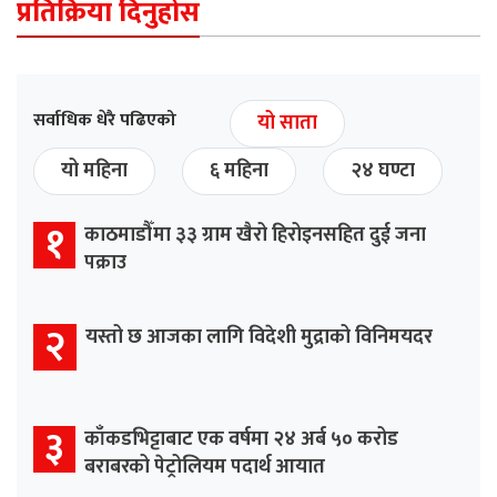
प्रतिक्रिया दिनुहोस
सर्वाधिक धेरै पढिएको
यो साता
यो महिना
६ महिना
२४ घण्टा
१
काठमाडौँमा ३३ ग्राम खैरो हिरोइनसहित दुई जना
पक्राउ
२
यस्तो छ आजका लागि विदेशी मुद्राको विनिमयदर
३
काँकडभिट्टाबाट एक वर्षमा २४ अर्ब ५० करोड
बराबरको पेट्रोलियम पदार्थ आयात