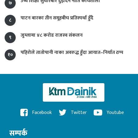
उच्च शिक्षा सुधारबारे दुईदिने नीति कार्यशाला
७
पाटन बारका तीन समूहबीच प्रतिस्पर्धा हुँदै
८
जुम्लामा ४८ करोड राजस्व संकलन
९
पहिरोले तातोपानी नाका अवरुद्ध हुँदा आयात–निर्यात ठप्प
१०
Facebook
Twitter
Youtube
सम्पर्क