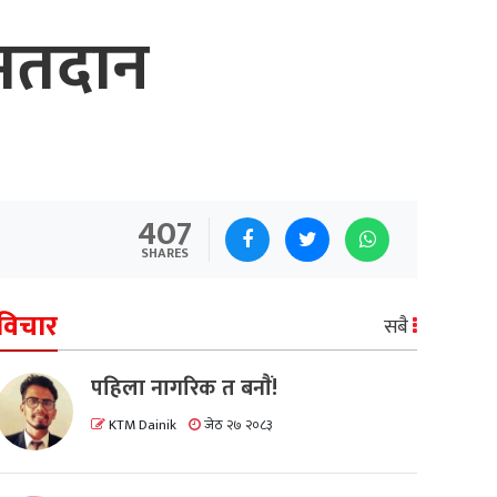
मतदान
407
SHARES
विचार
सबै
पहिला नागरिक त बनाैं!
KTM Dainik
जेठ २७ २०८३