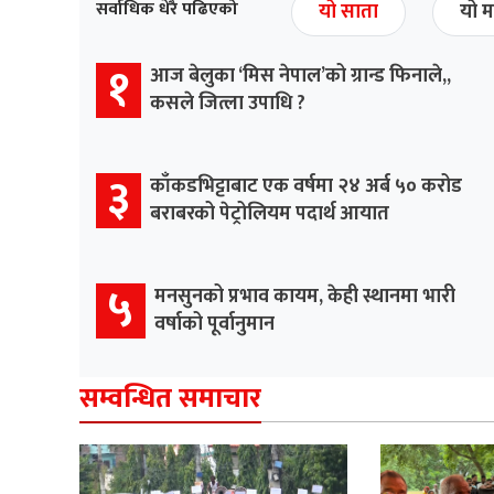
सर्वाधिक धेरै पढिएको
यो साता
यो म
१
आज बेलुका ‘मिस नेपाल’को ग्रान्ड फिनाले,,
कसले जित्ला उपाधि ?
३
काँकडभिट्टाबाट एक वर्षमा २४ अर्ब ५० करोड
बराबरको पेट्रोलियम पदार्थ आयात
५
मनसुनको प्रभाव कायम, केही स्थानमा भारी
वर्षाको पूर्वानुमान
सम्वन्धित समाचार