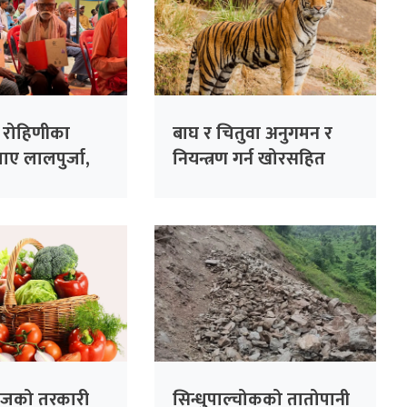
ि रोहिणीका
बाघ र चितुवा अनुगमन र
पाए लालपुर्जा,
नियन्त्रण गर्न खोरसहित
 बने जग्गाधनी
क्यामरा जडान
आजको तरकारी
सिन्धुपाल्चोकको तातोपानी