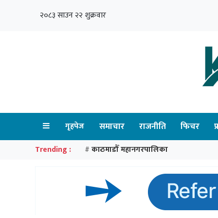
२०८३ साउन २२ शुक्रवार
गृहपेज
समाचार
राजनीति
फिचर
प
Trending :
काठमाडौँ महानगरपालिका
#