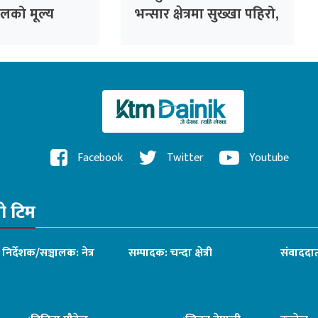
लको मूल्य
भन्सार क्षेत्रमा सुख्खा पहिरो,
सशस्त्र प्रहरीका संरचनामा
क्षति
Facebook
Twitter
Youtube
रो टिम
ध निर्देशक/सञ्चालक: नेत्र
सम्पादक: चन्दा क्षेत्री
संवाददात