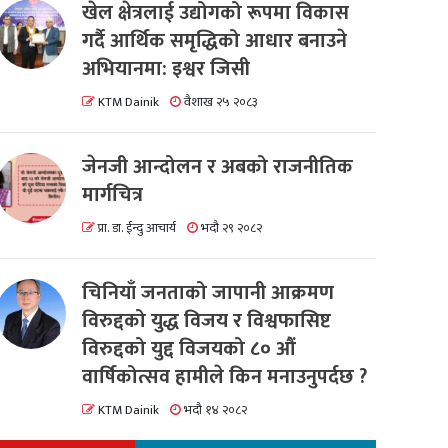
खेल क्षेत्रलाई उद्योगको रूपमा विकास
गर्दै आर्थिक समृद्धिको आधार बनाउने
अभियानमा: इश्वर जिसी
KTM Dainik
वैशाख २५ २०८३
जेनजी आन्दोलन र अबको राजनीतिक
मार्गचित्र
प्रा. डा. ईन्दु आचार्य
भदौ २९ २०८२
चिनियाँ जनताको जापानी आक्रमण
विरुद्दको युद्ध विजय र विश्वफासिष्ट
विरुद्दको युद्द विजयको ८० औं
वार्षिकोत्सव हामीले किन मनाउनुपर्दछ ?
KTM Dainik
भदौ १४ २०८२