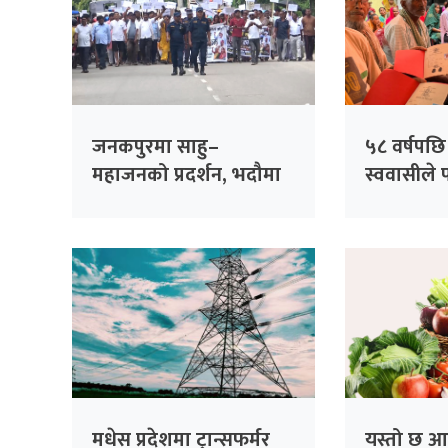
जनकपुरमा साहु–
५८ वर्षपछ
महाजनको प्रदर्शन, भदौमा
स्ववासीले 
सिंहदरबार घेर्ने चेतावनी
२७१ परिवार
मधेस प्रदेशमा ट्रान्सफर्मर
यस्तो छ 