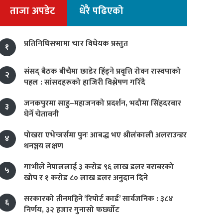
ताजा अपडेट
धेरै पढिएको
प्रतिनिधिसभामा चार विधेयक प्रस्तुत
१
संसद् बैठक बीचैमा छाडेर हिँड्ने प्रवृत्ति रोक्न रास्वपाको
२
पहल : सांसदहरूको हाजिरी विश्लेषण गरिँदै
जनकपुरमा साहु–महाजनको प्रदर्शन, भदौमा सिंहदरबार
३
घेर्ने चेतावनी
पोखरा एभेन्जर्समा पुनः आबद्ध भए श्रीलंकाली अलराउन्डर
४
धनञ्जय लक्षण
गाभीले नेपाललाई ३ करोड ९६ लाख डलर बराबरको
५
खोप र १ करोड ८० लाख डलर अनुदान दिने
सरकारको तीनमहिने ‘रिपोर्ट कार्ड’ सार्वजनिक : ३८४
६
निर्णय, ३२ हजार गुनासो फर्छ्योट