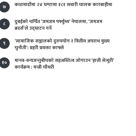
काठमाडौंमा २४ घण्टामा १८१ सवारी चालक कारबाहीमा
७
दुबईको चर्चित ‘जमजम पर्फ्युम्स’ नेपालमा, ‘जमजम
८
ब्रदर्स’ले उद्घाटन गर्ने
‘सामाजिक सञ्जालको दुरुपयोग र वित्तीय अपराध मुख्य
९
चुनौती’: प्रहरी प्रवक्ता काफ्ले
मानव-वन्यजन्तुबीचको सहअस्तित्व जोगाउन ‘हात्ती सेन्चुरी’
१०
कार्यक्रम : मन्त्री चौधरी