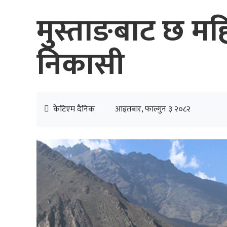
मुस्ताङबाट छ म
निकासी
केटिएम दैनिक
आइतबार, फाल्गुन ३ २०८२