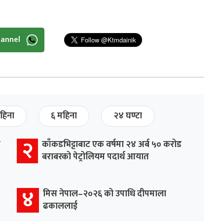
hannel
हिना
६ महिना
२४ घण्टा
२
र
काँकडभिट्टाबाट एक वर्षमा २४ अर्ब ५० करोड
बराबरको पेट्रोलियम पदार्थ आयात
४
मिस नेपाल–२०२६ को उपाधि दीपमाला
ढकाललाई