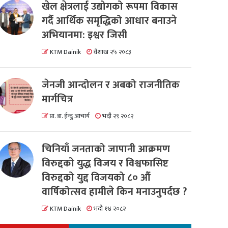
खेल क्षेत्रलाई उद्योगको रूपमा विकास
गर्दै आर्थिक समृद्धिको आधार बनाउने
अभियानमा: इश्वर जिसी
KTM Dainik
वैशाख २५ २०८३
जेनजी आन्दोलन र अबको राजनीतिक
मार्गचित्र
प्रा. डा. ईन्दु आचार्य
भदौ २९ २०८२
चिनियाँ जनताको जापानी आक्रमण
विरुद्दको युद्ध विजय र विश्वफासिष्ट
विरुद्दको युद्द विजयको ८० औं
वार्षिकोत्सव हामीले किन मनाउनुपर्दछ ?
KTM Dainik
भदौ १४ २०८२