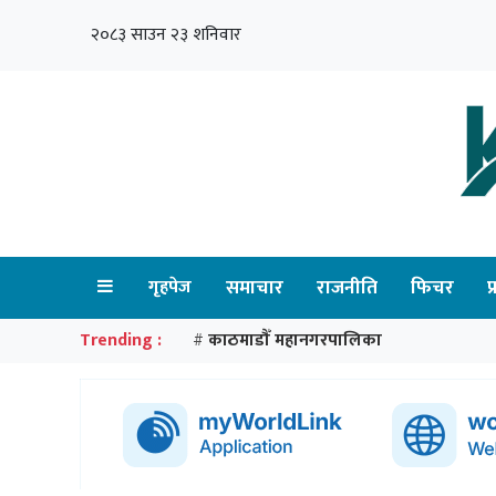
२०८३ साउन २३ शनिवार
गृहपेज
समाचार
राजनीति
फिचर
प
Trending :
काठमाडौँ महानगरपालिका
#