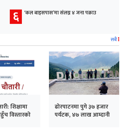
६
‘कल बाइसपास’मा संलग्न ४ जना पक्राउ
सबै
री: शिक्षामा
ढोरपाटनमा पुगे ३७ हजार
पहुँच विस्तारको
पर्यटक, ४७ लाख आम्दानी
्रा