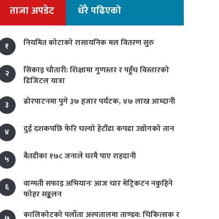
ताजा अपडेट
धेरै पढिएको
नियमित कोटाको रासायनिक मल वितरण सुरु
१
सिकाइ चौतारी: शिक्षामा गुणस्तर र पहुँच विस्तारको
२
डिजिटल यात्रा
ढोरपाटनमा पुगे ३७ हजार पर्यटक, ४७ लाख आम्दानी
३
दुई दशकपछि फेरि चल्यो हेटौंडा कपडा उद्योगको तान
४
बैतडीका १७८ जनाले घरमै पाए राहदानी
५
वाग्मती सफाइ अभियानः आज चार मेट्रिकटन नकुहिने
६
फोहर सङ्कलन
कालिकोटको पलाँता अस्पतालमा ताण्डव: चिकित्सक र
७