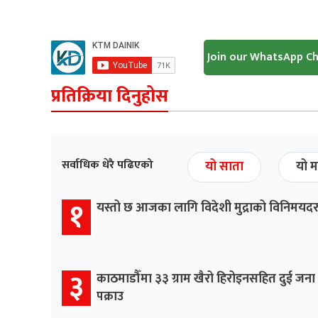
Join our WhatsApp C
प्रतिक्रिया दिनुहोस
सर्वाधिक धेरै पढिएको
यो साता
यो म
१
यस्तो छ आजका लागि विदेशी मुद्राको विनिमयद
३
काठमाडौँमा ३३ ग्राम खैरो हिरोइनसहित दुई जना
पक्राउ