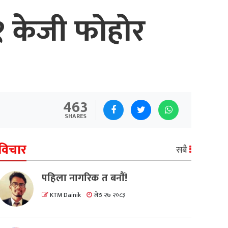
१ केजी फोहोर
463
SHARES
विचार
सबै
पहिला नागरिक त बनाैं!
KTM Dainik
जेठ २७ २०८३