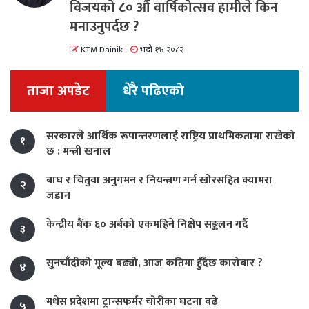
विजयको ८० औं वार्षिकोत्सव हामीले किन
मनाउनुपर्दछ ?
KTM Dainik
भदौ १४ २०८२
ताजा अपडेट
धेरै पढिएको
सरकारले आर्थिक रूपान्तरणलाई राष्ट्रिय प्राथमिकतामा राखेको
१
छ : मन्त्री खनाल
बाघ र चितुवा अनुगमन र नियन्त्रण गर्न खोरसहित क्यामरा
२
जडान
केन्द्रीय बैंक ६० अर्बको एकमहिने निक्षेप सङ्कलन गर्दै
३
सुनचाँदीको मूल्य बढ्यो, आज कतिमा हुँदैछ कारोबार ?
४
मधेस प्रदेशमा ट्रान्सफर्मर चोरीका घटना बढे
५