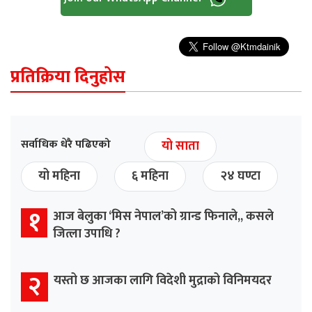
प्रतिक्रिया दिनुहोस
सर्वाधिक धेरै पढिएको
यो साता
यो महिना
६ महिना
२४ घण्टा
१
आज बेलुका ‘मिस नेपाल’को ग्रान्ड फिनाले,, कसले
जित्ला उपाधि ?
२
यस्तो छ आजका लागि विदेशी मुद्राको विनिमयदर