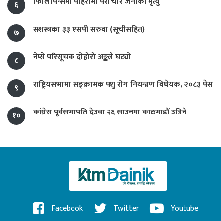
फिलिपिन्समा पहिरोमा परी चार जनाको मृत्यु
६
सशस्त्रका ३३ एसपी सरुवा (सूचीसहित)
७
नेप्से परिसूचक दोहोरो अङ्कले घट्यो
८
राष्ट्रियसभामा सङ्क्रामक पशु रोग नियन्त्रण विधेयक, २०८३ पेस
९
कांग्रेस पूर्वसभापति देउवा २६ साउनमा काठमाडौं उत्रिने
१०
Facebook
Twitter
Youtube