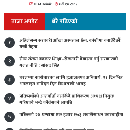
KTM Dainik
भदौ १४ २०८२
ताजा अपडेट
धेरै पढिएको
अहिलेसम्म सरकारी आँखा अस्पताल छैन, कोशीमा बनाउँदैछौँः
१
मन्त्री मेहता
सैन्य संख्या बढाएर शिक्षा–रोजगारी बेवास्ता गर्नु सरकारको
२
गलत नीति : सांसद सिंह
घरजग्गा कारोबारका लागि इजाजतपत्र अनिवार्य, २१ दिनभित्र
३
अनलाइन आवेदन दिन विभागको आग्रह
प्रतिष्पर्धीको अन्तर्वार्ता नसकिँदै प्राधिकरण अध्यक्ष नियुक्त
४
गरिएको भन्दै काँग्रेसको आपत्ति
पछिल्लो २४ घण्टामा एक हजार १७३ सवारीसाधन कारबाहीमा
५