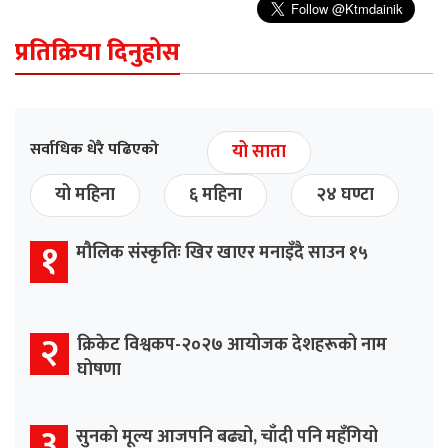
प्रतिक्रिया दिनुहोस
सर्वाधिक धेरै पढिएको
यो साता
यो महिना
६ महिना
२४ घण्टा
१
मौलिक संस्कृतिः खिर खाएर मनाइँदै साउन १५
२
क्रिकेट विश्वकप-२०२७ आयोजक देशहरूको नाम
घोषणा
३
सुनको मूल्य आजपनि बढ्यो, चाँदी पनि महँगियो