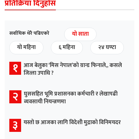
प्रतिक्रिया दिनुहोस
सर्वाधिक धेरै पढिएको
यो साता
यो महिना
६ महिना
२४ घण्टा
१
आज बेलुका ‘मिस नेपाल’को ग्रान्ड फिनाले,, कसले
जित्ला उपाधि ?
२
घुससहित भूमि प्रशासनका कर्मचारी र लेखापढी
व्यवसायी नियन्त्रणमा
३
यस्तो छ आजका लागि विदेशी मुद्राको विनिमयदर