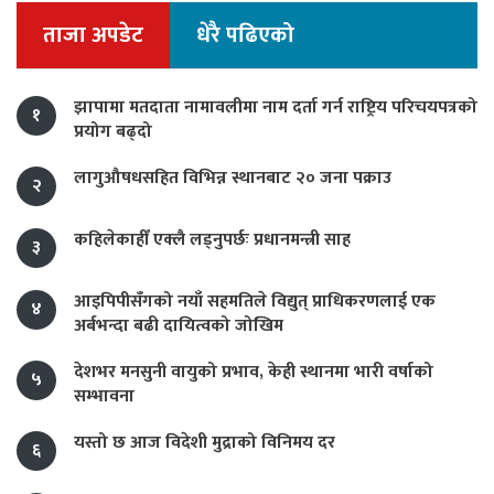
ताजा अपडेट
धेरै पढिएको
झापामा मतदाता नामावलीमा नाम दर्ता गर्न राष्ट्रिय परिचयपत्रको
१
प्रयोग बढ्दो
लागुऔषधसहित विभिन्न स्थानबाट २० जना पक्राउ
२
कहिलेकाहीँ एक्लै लड्नुपर्छः प्रधानमन्त्री साह
३
आइपिपीसँगको नयाँ सहमतिले विद्युत् प्राधिकरणलाई एक
४
अर्बभन्दा बढी दायित्वको जोखिम
देशभर मनसुनी वायुको प्रभाव, केही स्थानमा भारी वर्षाको
५
सम्भावना
यस्तो छ आज विदेशी मुद्राको विनिमय दर
६