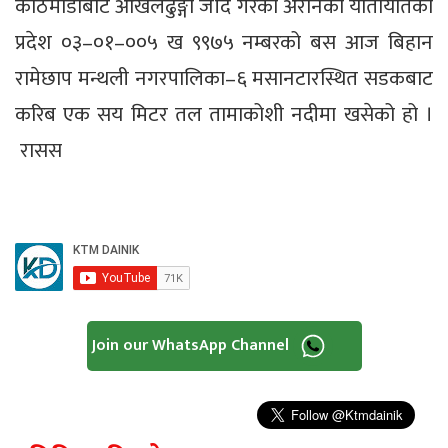
काठमाडौँबाट ओखलढुङ्गा जाँदै गरेको अरनिको यातायातको
प्रदेश ०३–०१–००५ ख ९९७५ नम्बरको बस आज बिहान
रामेछाप मन्थली नगरपालिका–६ मसानटारस्थित सडकबाट
करिब एक सय मिटर तल तामाकोशी नदीमा खसेको हो ।
रासस
Join our WhatsApp Channel