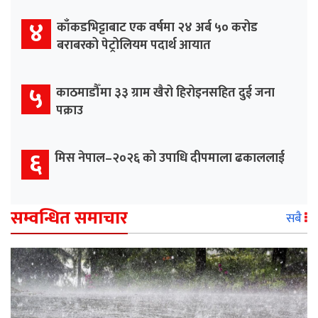
४
काँकडभिट्टाबाट एक वर्षमा २४ अर्ब ५० करोड
बराबरको पेट्रोलियम पदार्थ आयात
५
काठमाडौँमा ३३ ग्राम खैरो हिरोइनसहित दुई जना
पक्राउ
६
मिस नेपाल–२०२६ को उपाधि दीपमाला ढकाललाई
सम्वन्धित समाचार
सबै