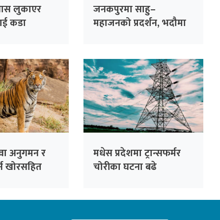
यास लुकाएर
जनकपुरमा साहु–
ेलाई कडा
महाजनको प्रदर्शन, भदौमा
्ने विभागको
सिंहदरबार घेर्ने चेतावनी
ुवा अनुगमन र
मधेस प्रदेशमा ट्रान्सफर्मर
गर्न खोरसहित
चोरीका घटना बढे
डान