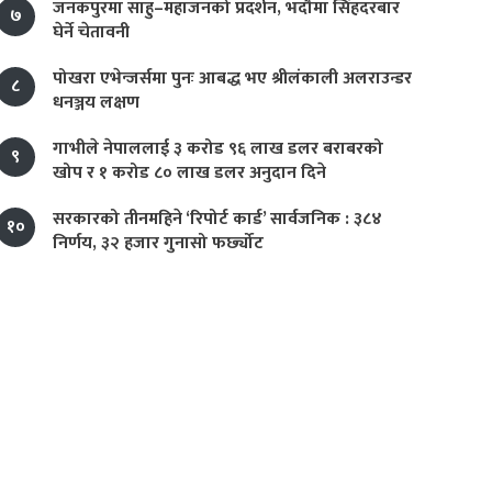
जनकपुरमा साहु–महाजनको प्रदर्शन, भदौमा सिंहदरबार
७
घेर्ने चेतावनी
पोखरा एभेन्जर्समा पुनः आबद्ध भए श्रीलंकाली अलराउन्डर
८
धनञ्जय लक्षण
गाभीले नेपाललाई ३ करोड ९६ लाख डलर बराबरको
९
खोप र १ करोड ८० लाख डलर अनुदान दिने
सरकारको तीनमहिने ‘रिपोर्ट कार्ड’ सार्वजनिक : ३८४
१०
निर्णय, ३२ हजार गुनासो फर्छ्योट