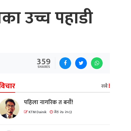
गका उच्च पहाडी
359
SHARES
विचार
सबै
पहिला नागरिक त बनाैं!
KTM Dainik
जेठ २७ २०८३