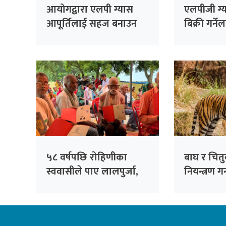
आयोगद्वारा एलपी ग्यास
एलपीजी ग्
आपूर्तिलाई सहज बनाउन
बिक्री गर्न
आग्रह
कारबाही गर
चेतावनी
५८ वर्षपछि रोहिणीका
बाघ र चित
स्ववासीले पाए लालपुर्जा,
नियन्त्रण 
२७१ परिवार बने जग्गाधनी
क्यामरा ज