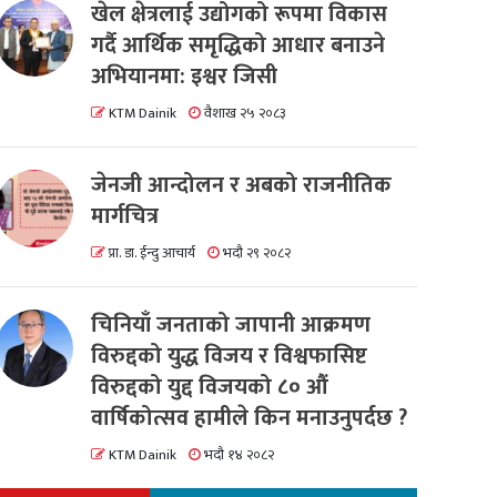
खेल क्षेत्रलाई उद्योगको रूपमा विकास
गर्दै आर्थिक समृद्धिको आधार बनाउने
अभियानमा: इश्वर जिसी
KTM Dainik
वैशाख २५ २०८३
जेनजी आन्दोलन र अबको राजनीतिक
मार्गचित्र
प्रा. डा. ईन्दु आचार्य
भदौ २९ २०८२
चिनियाँ जनताको जापानी आक्रमण
विरुद्दको युद्ध विजय र विश्वफासिष्ट
विरुद्दको युद्द विजयको ८० औं
वार्षिकोत्सव हामीले किन मनाउनुपर्दछ ?
KTM Dainik
भदौ १४ २०८२