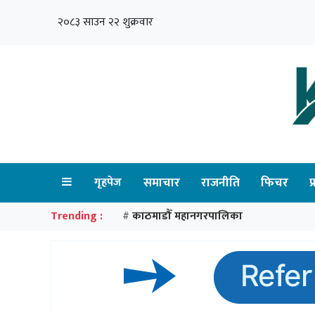
२०८३ साउन २२ शुक्रवार
गृहपेज
समाचार
राजनीति
फिचर
प
Trending :
काठमाडौँ महानगरपालिका
#