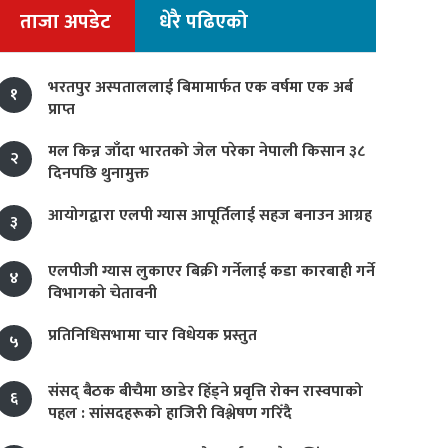
ताजा अपडेट
धेरै पढिएको
भरतपुर अस्पताललाई बिमामार्फत एक वर्षमा एक अर्ब
१
प्राप्त
मल किन्न जाँदा भारतको जेल परेका नेपाली किसान ३८
२
दिनपछि थुनामुक्त
आयोगद्वारा एलपी ग्यास आपूर्तिलाई सहज बनाउन आग्रह
३
एलपीजी ग्यास लुकाएर बिक्री गर्नेलाई कडा कारबाही गर्ने
४
विभागको चेतावनी
प्रतिनिधिसभामा चार विधेयक प्रस्तुत
५
संसद् बैठक बीचैमा छाडेर हिँड्ने प्रवृत्ति रोक्न रास्वपाको
६
पहल : सांसदहरूको हाजिरी विश्लेषण गरिँदै