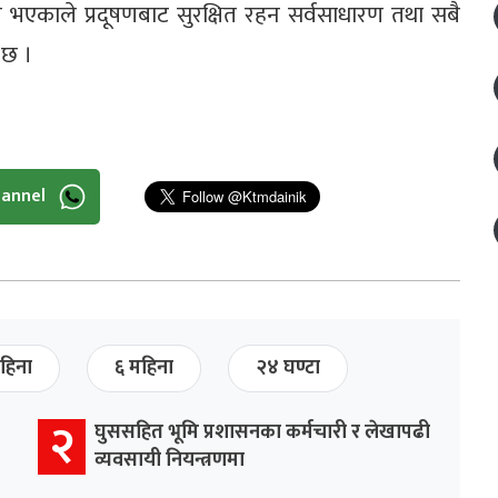
े भएकाले प्रदूषणबाट सुरक्षित रहन सर्वसाधारण तथा सबै
 छ ।
hannel
हिना
६ महिना
२४ घण्टा
२
घुससहित भूमि प्रशासनका कर्मचारी र लेखापढी
व्यवसायी नियन्त्रणमा