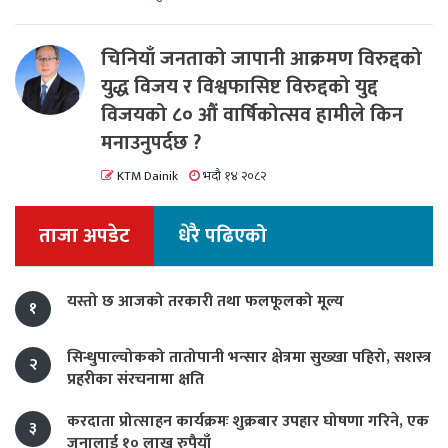
चिनियाँ जनताको जापानी आक्रमण विरुद्दको
युद्ध विजय र विश्वफासिष्ट विरुद्दको युद्द
विजयको ८० औं वार्षिकोत्सव हामीले किन
मनाउनुपर्दछ ?
KTM Dainik
भदौ १४ २०८२
ताजा अपडेट
धेरै पढिएको
यस्तो छ आजको तरकारी तथा फलफूलको मूल्य
१
सिन्धुपाल्चोकको तातोपानी भन्सार क्षेत्रमा सुख्खा पहिरो, सशस्त्र
२
प्रहरीका संरचनामा क्षति
करदाता प्रोत्साहन कार्यक्रमः शुक्रबार उपहार घोषणा गरिने, एक
३
जनालाई १० लाख रुपैयाँ