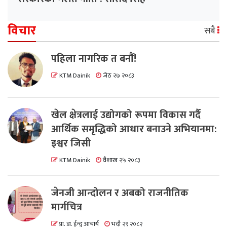
विचार
सबै
पहिला नागरिक त बनाैं!
KTM Dainik
जेठ २७ २०८३
खेल क्षेत्रलाई उद्योगको रूपमा विकास गर्दै
आर्थिक समृद्धिको आधार बनाउने अभियानमा:
इश्वर जिसी
KTM Dainik
वैशाख २५ २०८३
जेनजी आन्दोलन र अबको राजनीतिक
मार्गचित्र
प्रा. डा. ईन्दु आचार्य
भदौ २९ २०८२