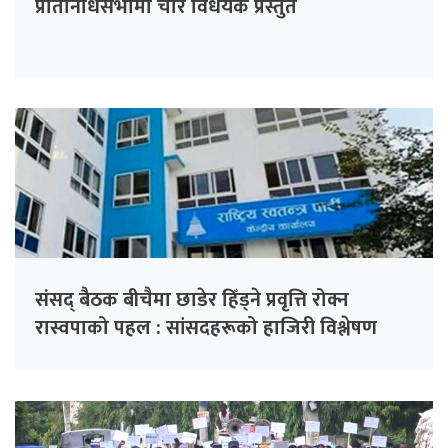
प्रतिनिधिसभामा चार विधेयक प्रस्तुत
संसद् बैठक बीचैमा छाडेर हिँड्ने प्रवृत्ति रोक्न
रास्वपाको पहल : सांसदहरूको हाजिरी विश्लेषण
गरिँदै