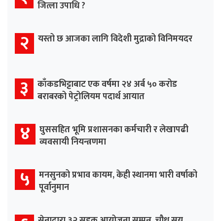
जित्ला उपाधि ?
२
यस्तो छ आजका लागि विदेशी मुद्राको विनिमयदर
३
काँकडभिट्टाबाट एक वर्षमा २४ अर्ब ५० करोड
बराबरको पेट्रोलियम पदार्थ आयात
४
घुससहित भूमि प्रशासनका कर्मचारी र लेखापढी
व्यवसायी नियन्त्रणमा
५
मनसुनको प्रभाव कायम, केही स्थानमा भारी वर्षाको
पूर्वानुमान
सेनाद्वारा ३२ सडक आयोजना सम्पन्न, चौध सय