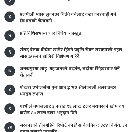
३
एलपीजी ग्यास लुकाएर बिक्री गर्नेलाई कडा कारबाही गर्ने
४
विभागको चेतावनी
प्रतिनिधिसभामा चार विधेयक प्रस्तुत
५
संसद् बैठक बीचैमा छाडेर हिँड्ने प्रवृत्ति रोक्न रास्वपाको पहल :
६
सांसदहरूको हाजिरी विश्लेषण गरिँदै
जनकपुरमा साहु–महाजनको प्रदर्शन, भदौमा सिंहदरबार घेर्ने
७
चेतावनी
पोखरा एभेन्जर्समा पुनः आबद्ध भए श्रीलंकाली अलराउन्डर
८
धनञ्जय लक्षण
गाभीले नेपाललाई ३ करोड ९६ लाख डलर बराबरको खोप र १
९
करोड ८० लाख डलर अनुदान दिने
सरकारको तीनमहिने ‘रिपोर्ट कार्ड’ सार्वजनिक : ३८४ निर्णय, ३२
१०
हजार गुनासो फर्छ्योट