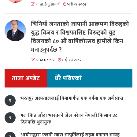
प्रा. डा. ईन्दु आचार्य
भदौ २९ २०८२
चिनियाँ जनताको जापानी आक्रमण विरुद्दको
युद्ध विजय र विश्वफासिष्ट विरुद्दको युद्द
विजयको ८० औं वार्षिकोत्सव हामीले किन
मनाउनुपर्दछ ?
KTM Dainik
भदौ १४ २०८२
ताजा अपडेट
धेरै पढिएको
भरतपुर अस्पताललाई बिमामार्फत एक वर्षमा एक अर्ब प्राप्त
१
मल किन्न जाँदा भारतको जेल परेका नेपाली किसान ३८
२
दिनपछि थुनामुक्त
आयोगद्वारा एलपी ग्यास आपूर्तिलाई सहज बनाउन आग्रह