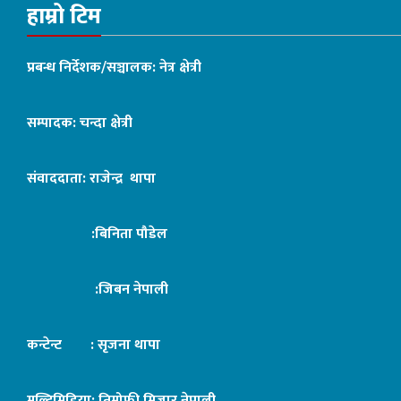
हाम्रो टिम
प्रबन्ध निर्देशक/सञ्चालक: नेत्र क्षेत्री
सम्पादक: चन्दा क्षेत्री
संवाददाता: राजेन्द्र थापा
:बिनिता पौडेल
:जिबन नेपाली
कन्टेन्ट : सृजना थापा
मल्टिमिडिया: तिमोफी मिजार नेपाली