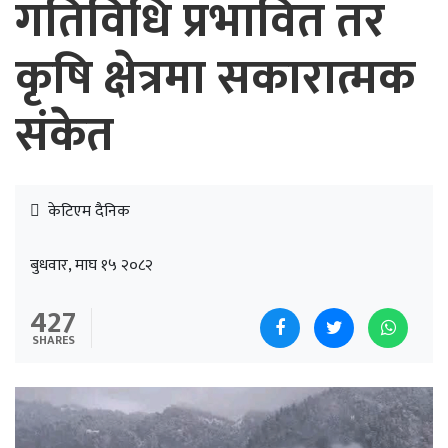
गतिविधि प्रभावित तर
कृषि क्षेत्रमा सकारात्मक
संकेत
केटिएम दैनिक
बुधवार, माघ १५ २०८२
427
SHARES