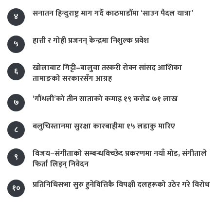
सनातन हिन्दुराष्ट्र माग गर्दै काठमाडौंमा ‘साउन पैदल यात्रा’
४
हात्ती र गोही प्रजनन् केन्द्रमा निशुल्क प्रवेश
५
खोलाबाट गिट्टी–बालुवा तस्करी रोक्न सांसद आशिका
६
तामाङको सरकारसँग आग्रह
‘गौंथली’को तीन साताको कमाइ १९ करोड ७१ लाख
७
बलुचिस्तानमा सुरक्षा कारबाहीमा १५ लडाकु मारिए
८
विजय–संगीताको सम्बन्धविच्छेद प्रकरणमा नयाँ मोड, संगीता‍ले
९
फिर्ता लिइन् निवेदन
प्रतिनिधिसभा सुरु हुनेवित्तिकै विपक्षी दलहरूको उठेर गरे विरोध
१०