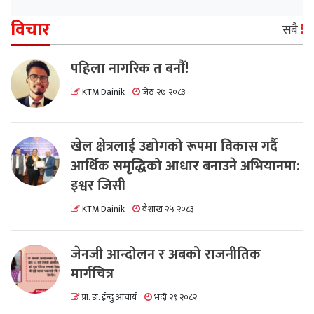
विचार
सबै
पहिला नागरिक त बनाैं!
KTM Dainik
जेठ २७ २०८३
खेल क्षेत्रलाई उद्योगको रूपमा विकास गर्दै
आर्थिक समृद्धिको आधार बनाउने अभियानमा:
इश्वर जिसी
KTM Dainik
वैशाख २५ २०८३
जेनजी आन्दोलन र अबको राजनीतिक
मार्गचित्र
प्रा. डा. ईन्दु आचार्य
भदौ २९ २०८२