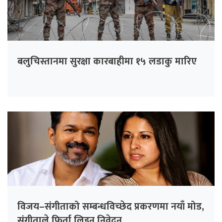
बलुचिस्तानमा सुरक्षा कारबाहीमा १५ लडाकु मारिए
विजय–संगीताको सम्बन्धविच्छेद प्रकरणमा नयाँ मोड,
संगीता‍ले फिर्ता लिइन् निवेदन