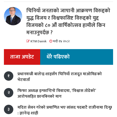
चिनियाँ जनताको जापानी आक्रमण विरुद्दको
युद्ध विजय र विश्वफासिष्ट विरुद्दको युद्द
विजयको ८० औं वार्षिकोत्सव हामीले किन
मनाउनुपर्दछ ?
KTM Dainik
भदौ १४ २०८२
ताजा अपडेट
धेरै पढिएको
प्रधानमन्त्री बालेन्द्र शाहसँग चिनियाँ राजदूत माओमिङको
१
भेटवार्ता
फिफा अध्यक्ष इन्फान्टिनो विवादमा, ‘विश्वास तोडेको’
२
आरोपसहित छानबिनको माग
मदिरा सेवन गरेको प्रमाणित भए सांसद पदबाटै राजीनामा दिन्छु
३
: ज्ञानेन्द्र शाही