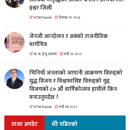
इश्वर जिसी
KTM Dainik
वैशाख २५ २०८३
जेनजी आन्दोलन र अबको राजनीतिक
मार्गचित्र
प्रा. डा. ईन्दु आचार्य
भदौ २९ २०८२
चिनियाँ जनताको जापानी आक्रमण विरुद्दको
युद्ध विजय र विश्वफासिष्ट विरुद्दको युद्द
विजयको ८० औं वार्षिकोत्सव हामीले किन
मनाउनुपर्दछ ?
KTM Dainik
भदौ १४ २०८२
ताजा अपडेट
धेरै पढिएको