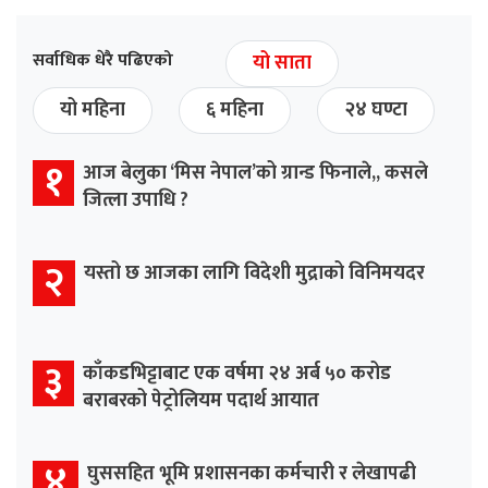
सर्वाधिक धेरै पढिएको
यो साता
यो महिना
६ महिना
२४ घण्टा
१
आज बेलुका ‘मिस नेपाल’को ग्रान्ड फिनाले,, कसले
जित्ला उपाधि ?
२
यस्तो छ आजका लागि विदेशी मुद्राको विनिमयदर
३
काँकडभिट्टाबाट एक वर्षमा २४ अर्ब ५० करोड
बराबरको पेट्रोलियम पदार्थ आयात
४
घुससहित भूमि प्रशासनका कर्मचारी र लेखापढी