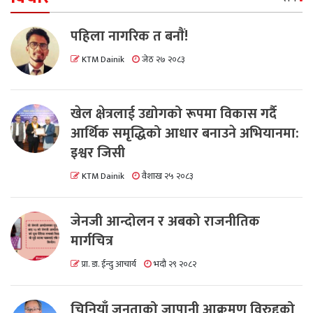
पहिला नागरिक त बनाैं!
KTM Dainik
जेठ २७ २०८३
खेल क्षेत्रलाई उद्योगको रूपमा विकास गर्दै
आर्थिक समृद्धिको आधार बनाउने अभियानमा:
इश्वर जिसी
KTM Dainik
वैशाख २५ २०८३
जेनजी आन्दोलन र अबको राजनीतिक
मार्गचित्र
प्रा. डा. ईन्दु आचार्य
भदौ २९ २०८२
चिनियाँ जनताको जापानी आक्रमण विरुद्दको