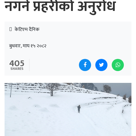
नगर्न प्रहरीको अनुरोध
केटिएम दैनिक
बुधवार, माघ १५ २०८२
405
SHARES