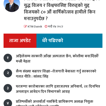
युद्ध विजय र विश्वफासिष्ट विरुद्दको युद्द
विजयको ८० औं वार्षिकोत्सव हामीले किन
मनाउनुपर्दछ ?
KTM Dainik
भदौ १४ २०८२
ताजा अपडेट
धेरै पढिएको
अहिलेसम्म सरकारी आँखा अस्पताल छैन, कोशीमा बनाउँदैछौँः
१
मन्त्री मेहता
सैन्य संख्या बढाएर शिक्षा–रोजगारी बेवास्ता गर्नु सरकारको
२
गलत नीति : सांसद सिंह
घरजग्गा कारोबारका लागि इजाजतपत्र अनिवार्य, २१ दिनभित्र
३
अनलाइन आवेदन दिन विभागको आग्रह
प्रतिष्पर्धीको अन्तर्वार्ता नसकिँदै प्राधिकरण अध्यक्ष नियुक्त
४