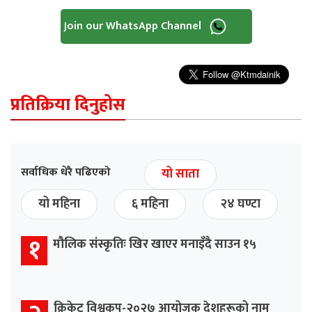
Join our WhatsApp Channel
प्रतिक्रिया दिनुहोस
सर्वाधिक धेरै पढिएको
यो साता
यो महिना
६ महिना
२४ घण्टा
१
मौलिक संस्कृतिः खिर खाएर मनाइँदै साउन १५
क्रिकेट विश्वकप-२०२७ आयोजक देशहरूको नाम