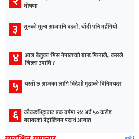
२
घोषणा
३
सुनको मूल्य आजपनि बढ्यो, चाँदी पनि महँगियो
४
आज बेलुका ‘मिस नेपाल’को ग्रान्ड फिनाले,, कसले
जित्ला उपाधि ?
५
यस्तो छ आजका लागि विदेशी मुद्राको विनिमयदर
६
काँकडभिट्टाबाट एक वर्षमा २४ अर्ब ५० करोड
बराबरको पेट्रोलियम पदार्थ आयात
सम्वन्धित समाचार
सबै