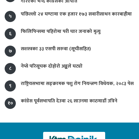
गरिएको भन्दै काँग्रेसको आपत्ति
पछिल्लो २४ घण्टामा एक हजार १७३ सवारीसाधन कारबाहीमा
५
फिलिपिन्समा पहिरोमा परी चार जनाको मृत्यु
६
सशस्त्रका ३३ एसपी सरुवा (सूचीसहित)
७
नेप्से परिसूचक दोहोरो अङ्कले घट्यो
८
राष्ट्रियसभामा सङ्क्रामक पशु रोग नियन्त्रण विधेयक, २०८३ पेस
९
कांग्रेस पूर्वसभापति देउवा २६ साउनमा काठमाडौं उत्रिने
१०