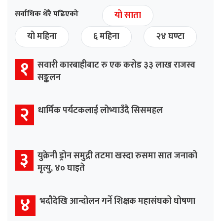
सर्वाधिक धेरै पढिएको
यो साता
यो महिना
६ महिना
२४ घण्टा
१
सवारी कारबाहीबाट रु एक करोड ३३ लाख राजस्व
सङ्कलन
२
धार्मिक पर्यटकलाई लोभ्याउँदै सिसमहल
३
युक्रेनी ड्रोन समुद्री तटमा खस्दा रुसमा सात जनाको
मृत्यु, ४० घाइते
४
भदौदेखि आन्दोलन गर्ने शिक्षक महासंघको घोषणा