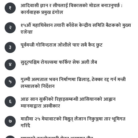
आदिवासी ज्ञान र सीपलाई विकासको मोडल बनाउनुपर्छ :
१
कार्यवाहक प्रमुख डंगोल
१५औं महाधिवेशन तयारी काँग्रेस केन्द्रीय समिति बैठकको मुख्य
२
एजेन्डा
पूर्वमन्त्री गोविन्दराज जोशीले पाए सबै कैद छुट
३
सुदूरपश्चिम रोयल्समा फर्किए सेफ अली जैब
४
गुल्मी अस्पताल भवन निर्माणमा ढिलाइ, ठेक्का रद्द गर्न मन्त्री
५
लम्सालको निर्देशन
आङ सान सुकीको रिहाइसम्बन्धी आसियानको आह्वान
६
म्यानमाद्वारा अस्वीकार
माडीमा २५ मेघावाटको विद्युत् लैजान निकुञ्जमा तार भूमिगत
७
गरिँदै