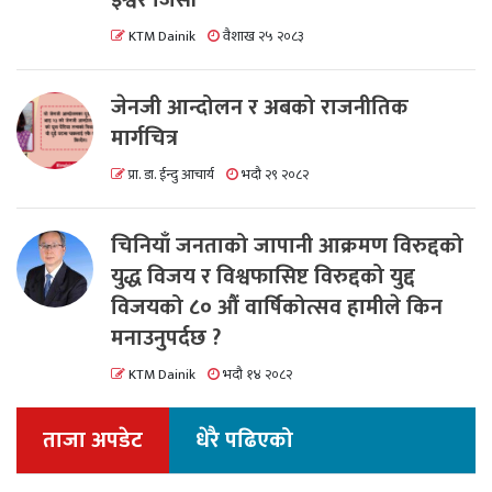
KTM Dainik
वैशाख २५ २०८३
जेनजी आन्दोलन र अबको राजनीतिक
मार्गचित्र
प्रा. डा. ईन्दु आचार्य
भदौ २९ २०८२
चिनियाँ जनताको जापानी आक्रमण विरुद्दको
युद्ध विजय र विश्वफासिष्ट विरुद्दको युद्द
विजयको ८० औं वार्षिकोत्सव हामीले किन
मनाउनुपर्दछ ?
KTM Dainik
भदौ १४ २०८२
ताजा अपडेट
धेरै पढिएको