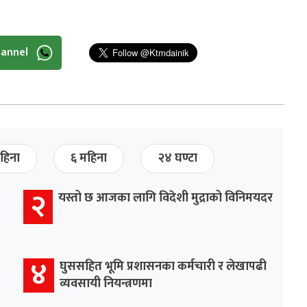
hannel
हिना
६ महिना
२४ घण्टा
२
यस्तो छ आजका लागि विदेशी मुद्राको विनिमयदर
४
घुससहित भूमि प्रशासनका कर्मचारी र लेखापढी
व्यवसायी नियन्त्रणमा