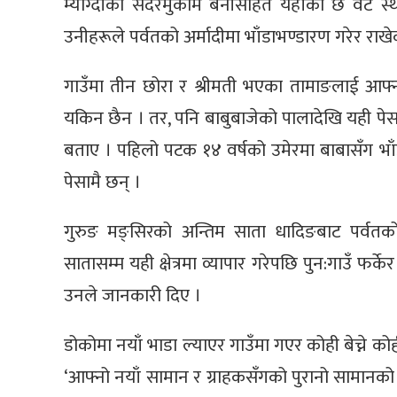
म्याग्दीको सदरमुकाम बेनीसहित यहाँका छ वटै स्था
उनीहरूले पर्वतको अर्मादीमा भाँडाभण्डारण गरेर राखे
गाउँमा तीन छोरा र श्रीमती भएका तामाङलाई आफ्ना पुर
यकिन छैन । तर, पनि बाबुबाजेको पालादेखि यही पेसा
बताए । पहिलो पटक १४ वर्षको उमेरमा बाबासँग भाँड
पेसामै छन् ।
गुरुङ मङ्सिरको अन्तिम साता धादिङबाट पर्वत
सातासम्म यही क्षेत्रमा व्यापार गरेपछि पुन:गाउँ फर्क
उनले जानकारी दिए ।
डोकोमा नयाँ भाडा ल्याएर गाउँमा गएर कोही बेच्ने कोही
‘आफ्नो नयाँ सामान र ग्राहकसँगको पुरानो सामानको पन