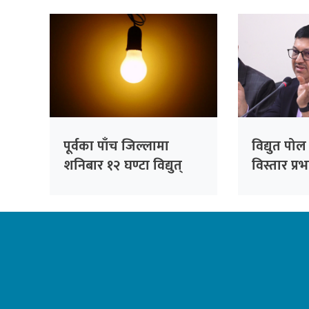
सम्बोधन गर्ने
सचेतक दु
पूर्वका पाँच जिल्लामा
विद्युत पो
शनिबार १२ घण्टा विद्युत्
विस्तार प्र
अवरुद्ध हुने
करोडौंको आ
महानिर्देश