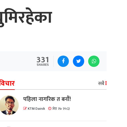
घुमिरहेका
331
SHARES
विचार
सबै
पहिला नागरिक त बनाैं!
KTM Dainik
जेठ २७ २०८३