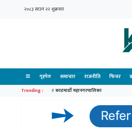
२०८३ साउन २२ शुक्रवार
गृहपेज
समाचार
राजनीति
फिचर
प
Trending :
काठमाडौँ महानगरपालिका
#