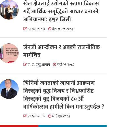
खेल क्षेत्रलाई उद्योगको रूपमा विकास
गर्दै आर्थिक समृद्धिको आधार बनाउने
अभियानमा: इश्वर जिसी
KTM Dainik
वैशाख २५ २०८३
जेनजी आन्दोलन र अबको राजनीतिक
मार्गचित्र
प्रा. डा. ईन्दु आचार्य
भदौ २९ २०८२
चिनियाँ जनताको जापानी आक्रमण
विरुद्दको युद्ध विजय र विश्वफासिष्ट
विरुद्दको युद्द विजयको ८० औं
वार्षिकोत्सव हामीले किन मनाउनुपर्दछ ?
KTM Dainik
भदौ १४ २०८२