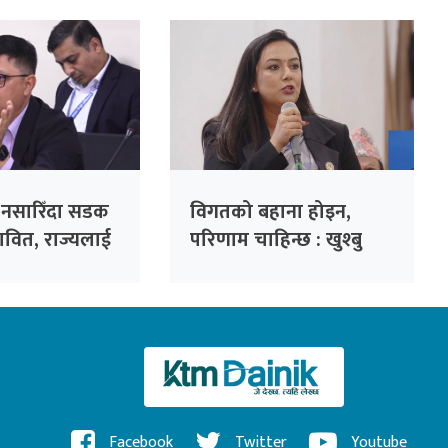
लाल
तयारी : सभापति थापा
ल नसारिँदा सडक
विगतको बहाना होइन,
भावित, राज्यलाई
परिणाम चाहिन्छ : खुश्बु
र्थिक भार :
ओली
क जैसी
Facebook
Twitter
Youtube