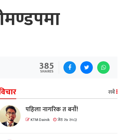
ीमण्डपमा
385
SHARES
विचार
सबै
पहिला नागरिक त बनाैं!
KTM Dainik
जेठ २७ २०८३