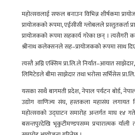
महोत्सवलाई सफल बनाउन विभिन्न शीर्षकमा प्रायो
प्रायोजकको रूपमा, एईसीसी ग्लोबलले प्रस्तुतकर्ता प
प्रायोजकको रूपमा सहकार्य गरेका छन् । त्यसैगरी कज
श्रीनाथ कलेक्सनले सह–प्रायोजकको रूपमा साथ दि
त्यस्तै अग्नि एक्सिम प्रा.लि.ले निर्यात–आयात साझेदा
लिमिटेडले बीमा साझेदार तथा भरोसा सर्भिसेस प्रा.ल
यसका साथै बागमती प्रदेश, नेपाल पर्यटन बोर्ड, नेपाल
उद्योग वाणिज्य संघ, हस्तकला महासंघ लगायत व
महोत्सवको उद्घाटन समारोह अन्तर्गत माघ १४ गत
बसन्तपुरदेखि भृकुटीमण्डपसम्म प्रचारात्मक र्य
समारोह आयोजना गरिनेछ ।