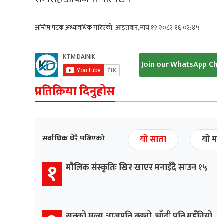
अन्तिम पटक अध्यावधिक गरिएको:
आइतबार, माघ १२ २०८२ १६:०२:४५
Join our WhatsApp C
प्रतिक्रिया दिनुहोस
सर्वाधिक धेरै पढिएको
यो साता
यो म
१
मौलिक संस्कृतिः खिर खाएर मनाइँदै साउन १५
सुनको मूल्य आजपनि बढ्यो, चाँदी पनि महँगियो