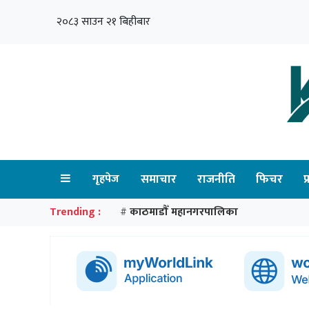
२०८३ साउन २१ बिहीबार
गृहपेज
समाचार
राजनीति
फिचर
प
Trending :
काठमाडौँ महानगरपालिका
#