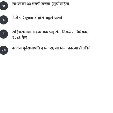
सशस्त्रका ३३ एसपी सरुवा (सूचीसहित)
७
नेप्से परिसूचक दोहोरो अङ्कले घट्यो
८
राष्ट्रियसभामा सङ्क्रामक पशु रोग नियन्त्रण विधेयक,
९
२०८३ पेस
कांग्रेस पूर्वसभापति देउवा २६ साउनमा काठमाडौं उत्रिने
१०