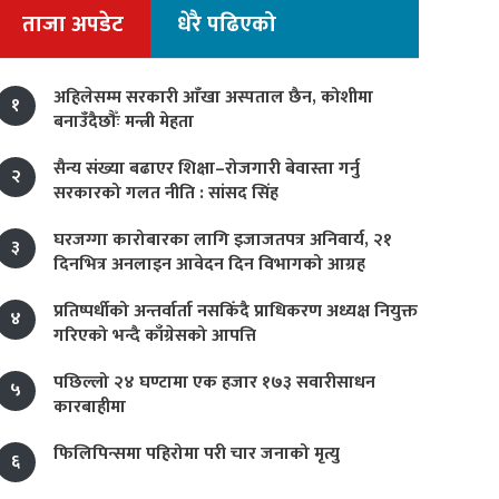
ताजा अपडेट
धेरै पढिएको
अहिलेसम्म सरकारी आँखा अस्पताल छैन, कोशीमा
१
बनाउँदैछौँः मन्त्री मेहता
सैन्य संख्या बढाएर शिक्षा–रोजगारी बेवास्ता गर्नु
२
सरकारको गलत नीति : सांसद सिंह
घरजग्गा कारोबारका लागि इजाजतपत्र अनिवार्य, २१
३
दिनभित्र अनलाइन आवेदन दिन विभागको आग्रह
प्रतिष्पर्धीको अन्तर्वार्ता नसकिँदै प्राधिकरण अध्यक्ष नियुक्त
४
गरिएको भन्दै काँग्रेसको आपत्ति
पछिल्लो २४ घण्टामा एक हजार १७३ सवारीसाधन
५
कारबाहीमा
फिलिपिन्समा पहिरोमा परी चार जनाको मृत्यु
६