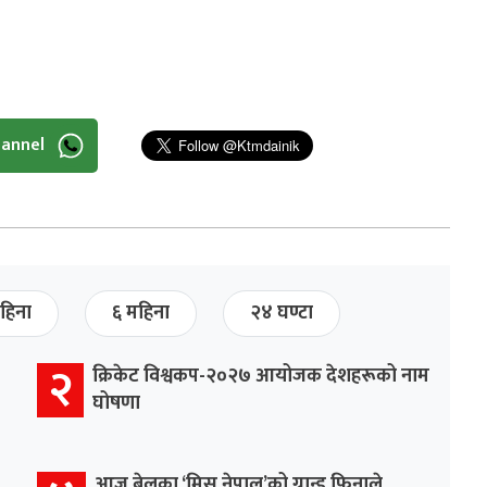
hannel
हिना
६ महिना
२४ घण्टा
२
क्रिकेट विश्वकप-२०२७ आयोजक देशहरूको नाम
घोषणा
आज बेलुका ‘मिस नेपाल’को ग्रान्ड फिनाले,,