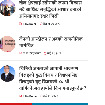
खेल क्षेत्रलाई उद्योगको रूपमा विकास
गर्दै आर्थिक समृद्धिको आधार बनाउने
अभियानमा: इश्वर जिसी
KTM Dainik
वैशाख २५ २०८३
जेनजी आन्दोलन र अबको राजनीतिक
मार्गचित्र
प्रा. डा. ईन्दु आचार्य
भदौ २९ २०८२
चिनियाँ जनताको जापानी आक्रमण
विरुद्दको युद्ध विजय र विश्वफासिष्ट
विरुद्दको युद्द विजयको ८० औं
वार्षिकोत्सव हामीले किन मनाउनुपर्दछ ?
KTM Dainik
भदौ १४ २०८२