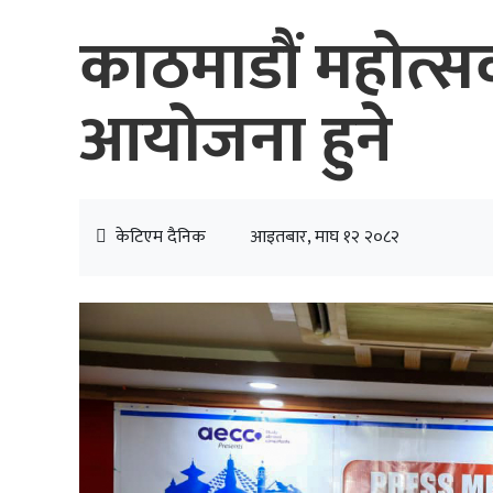
काठमाडौं महोत्स
आयोजना हुने
केटिएम दैनिक
आइतबार, माघ १२ २०८२