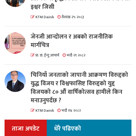
इश्वर जिसी
KTM Dainik
वैशाख २५ २०८३
जेनजी आन्दोलन र अबको राजनीतिक
मार्गचित्र
प्रा. डा. ईन्दु आचार्य
भदौ २९ २०८२
चिनियाँ जनताको जापानी आक्रमण विरुद्दको
युद्ध विजय र विश्वफासिष्ट विरुद्दको युद्द
विजयको ८० औं वार्षिकोत्सव हामीले किन
मनाउनुपर्दछ ?
KTM Dainik
भदौ १४ २०८२
ताजा अपडेट
धेरै पढिएको