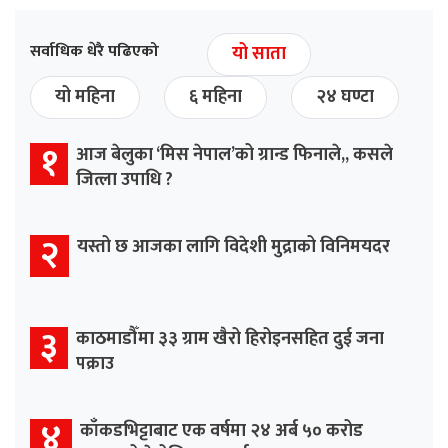
सर्वाधिक धेरै पढिएको
यो साता
यो महिना
६ महिना
२४ घण्टा
१
आज बेलुका ‘मिस नेपाल’को ग्रान्ड फिनाले,, कसले
जित्ला उपाधि ?
२
यस्तो छ आजका लागि विदेशी मुद्राको विनिमयदर
३
काठमाडौँमा ३३ ग्राम खैरो हिरोइनसहित दुई जना
पक्राउ
४
काँकडभिट्टाबाट एक वर्षमा २४ अर्ब ५० करोड