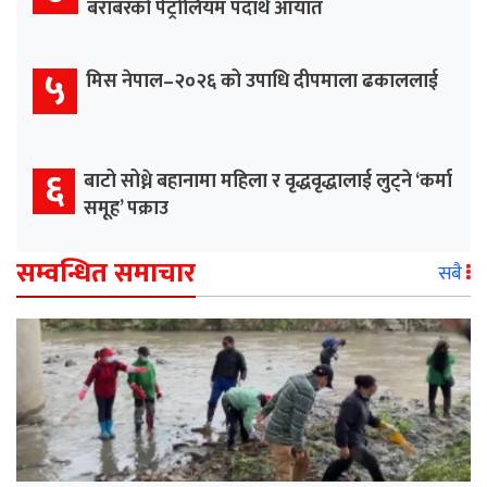
बराबरको पेट्रोलियम पदार्थ आयात
५
मिस नेपाल–२०२६ को उपाधि दीपमाला ढकाललाई
६
बाटो सोध्ने बहानामा महिला र वृद्धवृद्धालाई लुट्ने ‘कर्मा
समूह’ पक्राउ
सम्वन्धित समाचार
सबै