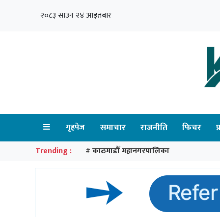
२०८३ साउन २४ आइतबार
गृहपेज
समाचार
राजनीति
फिचर
प
Trending :
काठमाडौँ महानगरपालिका
#