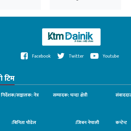
देखिए : प्रधानमन्त्री बालेन
Facebook
Twitter
Youtube
रो टिम
ध निर्देशक/सञ्चालक: नेत्र
सम्पादक: चन्दा क्षेत्री
संवाददात
िनिता पौडेल
:जिबन नेपाली
कन्टेन्