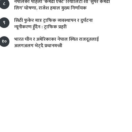
नेपालको पहिलो ‘कमेडी एक्ट’ रियालिटी शो ‘सुपर कमेडी
८
लिग’ घोषणा, राजेश हमाल मुख्य निर्णायक
सिठी फुकेर मात्र ट्राफिक व्यवस्थापन र दुर्घटना
९
न्यूनीकरण हुँदैन : ट्राफिक प्रहरी
भारत चीन र अमेरिकाका नेपाल स्थित राजदूतलाई
१०
अलगअलग भेट्दै प्रधानमन्त्री