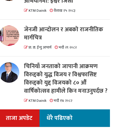
अभियानमा: इश्वर जिसी
KTM Dainik
वैशाख २५ २०८३
जेनजी आन्दोलन र अबको राजनीतिक
मार्गचित्र
प्रा. डा. ईन्दु आचार्य
भदौ २९ २०८२
चिनियाँ जनताको जापानी आक्रमण
विरुद्दको युद्ध विजय र विश्वफासिष्ट
विरुद्दको युद्द विजयको ८० औं
वार्षिकोत्सव हामीले किन मनाउनुपर्दछ ?
KTM Dainik
भदौ १४ २०८२
ताजा अपडेट
धेरै पढिएको