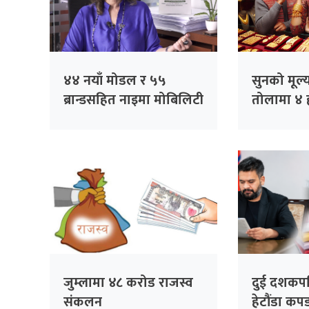
४४ नयाँ मोडल र ५५
सुनको मूल्
ब्रान्डसहित नाइमा मोबिलिटी
तोलामा ४ 
एक्स्पो, पूर्वाधारको
वृद्धि
अव्यवस्थाप्रति निजी क्षेत्रको
चिन्ता
जुम्लामा ४८ करोड राजस्व
दुई दशकपछ
संकलन
हेटौंडा कप