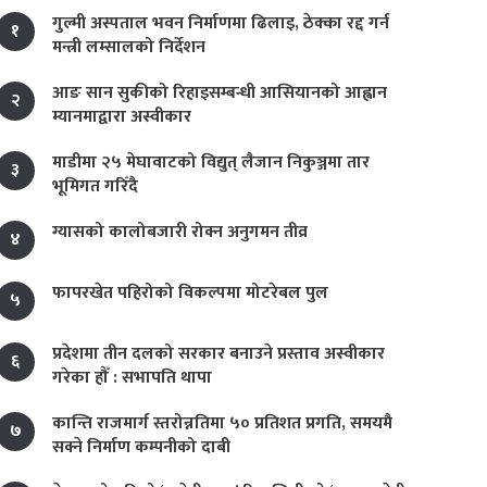
गुल्मी अस्पताल भवन निर्माणमा ढिलाइ, ठेक्का रद्द गर्न
१
मन्त्री लम्सालको निर्देशन
आङ सान सुकीको रिहाइसम्बन्धी आसियानको आह्वान
२
म्यानमाद्वारा अस्वीकार
माडीमा २५ मेघावाटको विद्युत् लैजान निकुञ्जमा तार
३
भूमिगत गरिँदै
ग्यासको कालोबजारी रोक्न अनुगमन तीव्र
४
फापरखेत पहिरोको विकल्पमा मोटरेबल पुल
५
प्रदेशमा तीन दलको सरकार बनाउने प्रस्ताव अस्वीकार
६
गरेका हौँ : सभापति थापा
कान्ति राजमार्ग स्तरोन्नतिमा ५० प्रतिशत प्रगति, समयमै
७
सक्ने निर्माण कम्पनीको दाबी