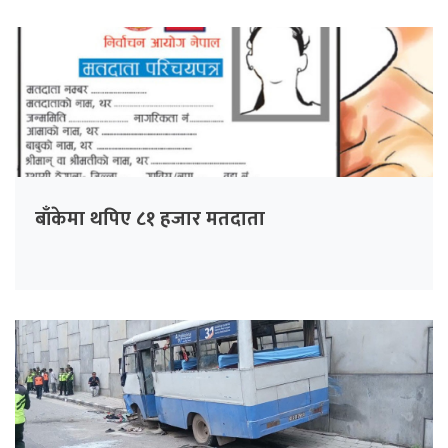
बाँकेमा थपिए ८१ हजार मतदाता