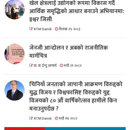
खेल क्षेत्रलाई उद्योगको रूपमा विकास गर्दै
आर्थिक समृद्धिको आधार बनाउने अभियानमा:
इश्वर जिसी
KTM Dainik
वैशाख २५ २०८३
जेनजी आन्दोलन र अबको राजनीतिक
मार्गचित्र
प्रा. डा. ईन्दु आचार्य
भदौ २९ २०८२
चिनियाँ जनताको जापानी आक्रमण विरुद्दको
युद्ध विजय र विश्वफासिष्ट विरुद्दको युद्द
विजयको ८० औं वार्षिकोत्सव हामीले किन
मनाउनुपर्दछ ?
KTM Dainik
भदौ १४ २०८२