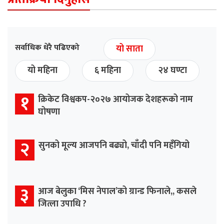
सर्वाधिक धेरै पढिएको
यो साता
यो महिना
६ महिना
२४ घण्टा
१
क्रिकेट विश्वकप-२०२७ आयोजक देशहरूको नाम
घोषणा
२
सुनको मूल्य आजपनि बढ्यो, चाँदी पनि महँगियो
३
आज बेलुका ‘मिस नेपाल’को ग्रान्ड फिनाले,, कसले
जित्ला उपाधि ?