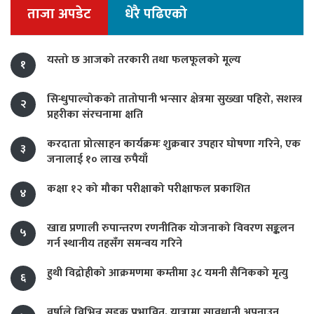
ताजा अपडेट
धेरै पढिएको
यस्तो छ आजको तरकारी तथा फलफूलको मूल्य
१
सिन्धुपाल्चोकको तातोपानी भन्सार क्षेत्रमा सुख्खा पहिरो, सशस्त्र
२
प्रहरीका संरचनामा क्षति
करदाता प्रोत्साहन कार्यक्रमः शुक्रबार उपहार घोषणा गरिने, एक
३
जनालाई १० लाख रुपैयाँ
कक्षा १२ को मौका परीक्षाको परीक्षाफल प्रकाशित
४
खाद्य प्रणाली रुपान्तरण रणनीतिक योजनाको विवरण सङ्कलन
५
गर्न स्थानीय तहसँग समन्वय गरिने
हुथी विद्रोहीको आक्रमणमा कम्तीमा ३८ यमनी सैनिकको मृत्यु
६
वर्षाले विभिन्न सडक प्रभावित, यात्रामा सावधानी अपनाउन