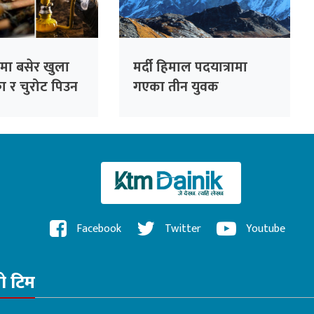
न्टमा बसेर खुला
मर्दी हिमाल पदयात्रामा
का र चुरोट पिउन
गएका तीन युवक
सम्पर्कविहीन
Facebook
Twitter
Youtube
रो टिम