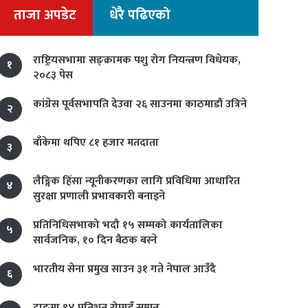
ताजा अपडेट
धेरै पढिएको
राष्ट्रियसभामा सङ्क्रामक पशु रोग नियन्त्रण विधेयक,
१
२०८३ पेस
कांग्रेस पूर्वसभापति देउवा २६ साउनमा काठमाडौं उत्रिने
२
बाँकेमा थपिए ८१ हजार मतदाता
३
लैङ्गिक हिंसा न्यूनीकरणका लागि प्रविधिमा आधारित
४
सुरक्षा प्रणाली प्रभावकारी बनाइने
प्रतिनिधिसभाको भदौ १५ सम्मको कार्यतालिका
५
सार्वजनिक, १० दिन बैठक बस्ने
भारतीय सेना प्रमुख साउन ३१ गते नेपाल आउँदै
६
दाङमा ९४ प्रतिशत रोपाइँ सम्पन्न