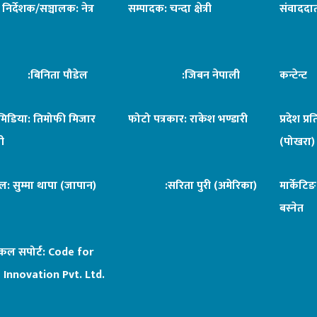
ध निर्देशक/सञ्चालक: नेत्र
सम्पादक: चन्दा क्षेत्री
संवाददात
िनिता पौडेल
:जिबन नेपाली
कन्टेन्
िमिडिया: तिमोफी मिजार
फोटो पत्रकार: राकेश भण्डारी
प्रदेश प्र
ी
(पोखरा)
ल: सुम्मा थापा (जापान)
:सरिता पुरी (अमेरिका)
मार्केटि
बस्नेत
िकल सपोर्ट:
Code for
 Innovation Pvt. Ltd.