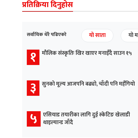
प्रतिक्रिया दिनुहोस
सर्वाधिक धेरै पढिएको
यो साता
यो म
१
मौलिक संस्कृतिः खिर खाएर मनाइँदै साउन १५
३
सुनको मूल्य आजपनि बढ्यो, चाँदी पनि महँगियो
५
एसियाड तयारीका लागि दुई स्केटिङ खेलाडी
थाइल्यान्ड जाँदै