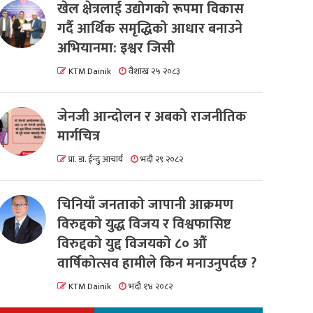
खेल क्षेत्रलाई उद्योगको रूपमा विकास
गर्दै आर्थिक समृद्धिको आधार बनाउने
अभियानमा: इश्वर जिसी
KTM Dainik
वैशाख २५ २०८३
जेनजी आन्दोलन र अबको राजनीतिक
मार्गचित्र
प्रा. डा. ईन्दु आचार्य
भदौ २९ २०८२
चिनियाँ जनताको जापानी आक्रमण
विरुद्दको युद्ध विजय र विश्वफासिष्ट
विरुद्दको युद्द विजयको ८० औं
वार्षिकोत्सव हामीले किन मनाउनुपर्दछ ?
KTM Dainik
भदौ १४ २०८२