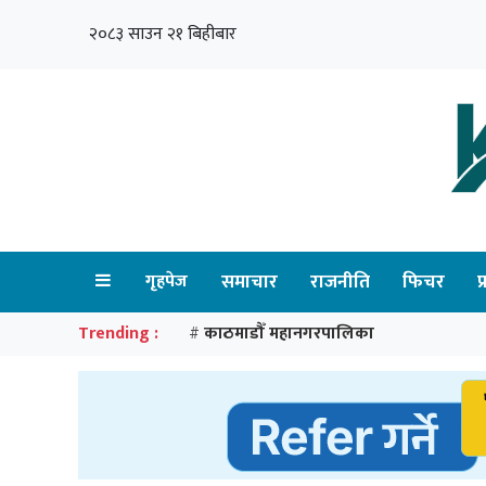
२०८३ साउन २१ बिहीबार
गृहपेज
समाचार
राजनीति
फिचर
प
Trending :
काठमाडौँ महानगरपालिका
#