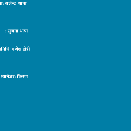
ा: राजेन्द्र थापा
ट : सृजना थापा
तिनिधि: गणेश क्षेत्री
ङ म्यानेजर: किरण