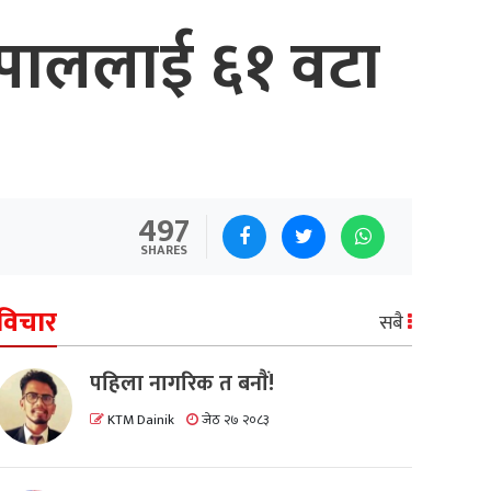
नेपाललाई ६१ वटा
497
SHARES
विचार
सबै
पहिला नागरिक त बनाैं!
KTM Dainik
जेठ २७ २०८३