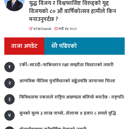
युद्ध विजय र विश्वफासिष्ट विरुद्दको युद्द
विजयको ८० औं वार्षिकोत्सव हामीले किन
मनाउनुपर्दछ ?
KTM Dainik
भदौ १४ २०८२
ताजा अपडेट
धेरै पढिएको
टर्की–साउदी–पाकिस्तान रक्षा सम्झौता विस्तारको तयारी
१
आणविक नीतिमा पुनर्विचारको सङ्केतपछि जापानमा चिन्ता
२
विविधतामा एकताले राष्ट्रिय अखण्डता बलियो बनाउँछ : राष्ट्रपति
३
सुनको मूल्य ३ लाख नाघ्यो, तोलामा ४ हजार ८ सयले वृद्धि
४