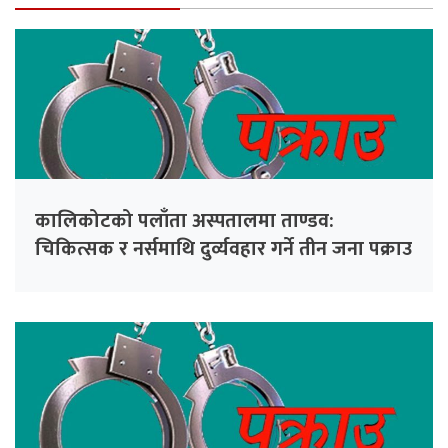
कालिकोटको पलाँता अस्पतालमा ताण्डव:
चिकित्सक र नर्समाथि दुर्व्यवहार गर्ने तीन जना पक्राउ