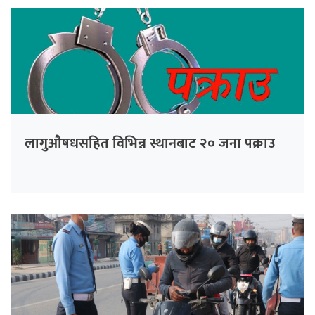
लागुऔषधसहित विभिन्न स्थानबाट २० जना पक्राउ