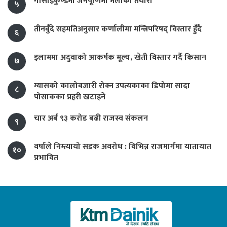
गोसाइँकुण्डमा जनैपूर्णिमा मेलाको तयारी
५
तीनबुँदे सहमतिअनुसार कर्णालीमा मन्त्रिपरिषद् विस्तार हुँदै
६
इलाममा अदुवाको आकर्षक मूल्य, खेती विस्तार गर्दै किसान
७
ग्यासको कालोबजारी रोक्न उपत्यकाका डिपोमा सादा
८
पोसाकका प्रहरी खटाइने
चार अर्ब ९३ करोड बढी राजस्व संकलन
९
वर्षाले निम्त्यायो सडक अवरोध : विभिन्न राजमार्गमा यातायात
१०
प्रभावित