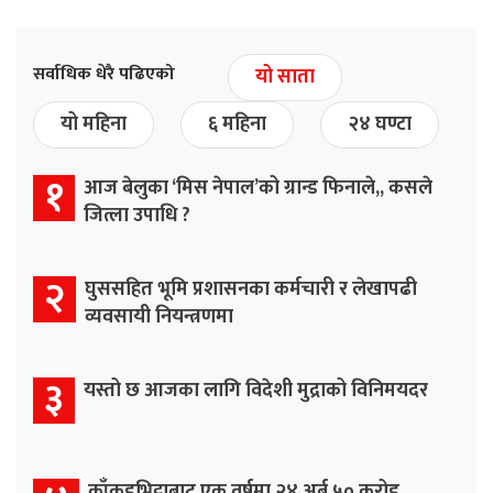
सर्वाधिक धेरै पढिएको
यो साता
यो महिना
६ महिना
२४ घण्टा
१
आज बेलुका ‘मिस नेपाल’को ग्रान्ड फिनाले,, कसले
जित्ला उपाधि ?
२
घुससहित भूमि प्रशासनका कर्मचारी र लेखापढी
व्यवसायी नियन्त्रणमा
३
यस्तो छ आजका लागि विदेशी मुद्राको विनिमयदर
काँकडभिट्टाबाट एक वर्षमा २४ अर्ब ५० करोड