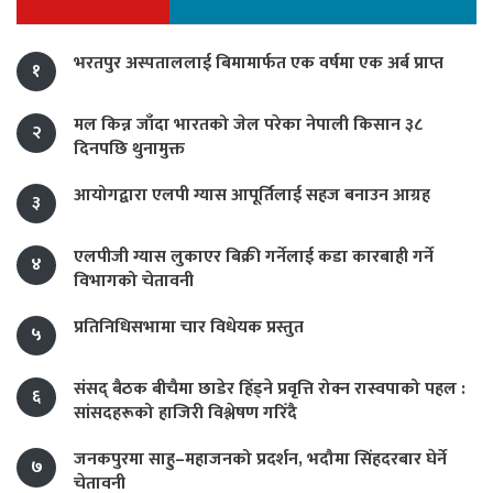
भरतपुर अस्पताललाई बिमामार्फत एक वर्षमा एक अर्ब प्राप्त
१
मल किन्न जाँदा भारतको जेल परेका नेपाली किसान ३८
२
दिनपछि थुनामुक्त
आयोगद्वारा एलपी ग्यास आपूर्तिलाई सहज बनाउन आग्रह
३
एलपीजी ग्यास लुकाएर बिक्री गर्नेलाई कडा कारबाही गर्ने
४
विभागको चेतावनी
प्रतिनिधिसभामा चार विधेयक प्रस्तुत
५
संसद् बैठक बीचैमा छाडेर हिँड्ने प्रवृत्ति रोक्न रास्वपाको पहल :
६
सांसदहरूको हाजिरी विश्लेषण गरिँदै
जनकपुरमा साहु–महाजनको प्रदर्शन, भदौमा सिंहदरबार घेर्ने
७
चेतावनी