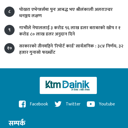
पोखरा एभेन्जर्समा पुनः आबद्ध भए श्रीलंकाली अलराउन्डर
८
धनञ्जय लक्षण
गाभीले नेपाललाई ३ करोड ९६ लाख डलर बराबरको खोप र १
९
करोड ८० लाख डलर अनुदान दिने
सरकारको तीनमहिने ‘रिपोर्ट कार्ड’ सार्वजनिक : ३८४ निर्णय, ३२
१०
हजार गुनासो फर्छ्योट
Facebook
Twitter
Youtube
सम्पर्क