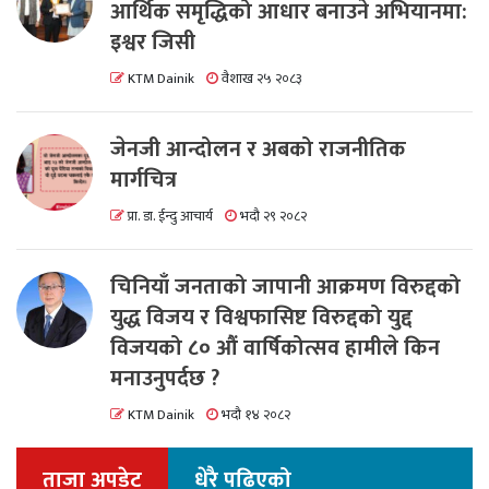
आर्थिक समृद्धिको आधार बनाउने अभियानमा:
इश्वर जिसी
KTM Dainik
वैशाख २५ २०८३
जेनजी आन्दोलन र अबको राजनीतिक
मार्गचित्र
प्रा. डा. ईन्दु आचार्य
भदौ २९ २०८२
चिनियाँ जनताको जापानी आक्रमण विरुद्दको
युद्ध विजय र विश्वफासिष्ट विरुद्दको युद्द
विजयको ८० औं वार्षिकोत्सव हामीले किन
मनाउनुपर्दछ ?
KTM Dainik
भदौ १४ २०८२
ताजा अपडेट
धेरै पढिएको