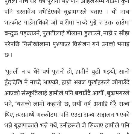
पुतली नाच धेरै वर्ष पुरानो भए पनि अहिलेसम्म गाउँमा कुनै
पनि दस्तावेज नभेटिएको बुढामगरले बताए । यो नाच
भल्कोट गाउँमाथिको जौ बारीमा नाच्दै पुग्ने र उक्त ठाउँमा
बन्दुक पड्काउने, पुलतीलाई डोलामा डुलाउने, नाच्ने र साँझ
परेपछि निसीखोलामा पु¥याएर विर्सजन गर्ने उनको भनाइ
छ ।
‘पुतली नाच धेरै वर्ष पुरानो हो, हामीनै बुढो भइयो, सानो
हुँदादेखि नै नाच्दै आएको, हाम्रो अग्रज पुर्खाहरूले जोगाउँदै
आएको संस्कृतिलाई हामीले पनि बचाउँदै आयौँ’, बुढामगरले
भने, ‘यसको लामो कहानी छ, सयौँ वर्ष अगाडि धेरै राज्य
थिए, त्यसमध्ये भल्कोटमा पनि एउटा राज्य सञ्चालन भएको
भन्ने बूढापाकाले भन्ने गर्थे, उनीहरूले जे सिकाए हामीले पनि