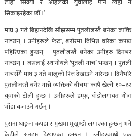
त्यही सिक्यौँ र अहिलेका युवालाई पनि त्यही नै
सिकाइरहेका छौँ ।’
माघ ३ गते बिहानदेखि साँझसम्म पुतलीजस्तै बनेका व्यक्ति
नाच्छन् । उनीहरूले फेटा, शरीरमा विभिन्न थरिका कपडा
पहिरिएका हुन्छन् । पुतलीजस्तै बनेका उनीहरु दिनभर
नाच्छन् । जसलाई स्थानीयले ‘पुतली नाच’ भन्छन् । पुतली
नाचसँगै माघ ३ गते भालुको पित्त देखाउने गरिन्छ । दिनैभरि
पुतलीजस्तै बनेर नाच्ने व्यक्तिको बीचमा कापै खेल्ने १०–१२
युवाको टोली हुन्छ । उनीहरूले डम्फु, घाँडोलगायत थोत्रा
भाँडा बजाउने गर्छन् ।
पुराना थाङ्ना कपडा र मुखमा मुखुण्डो लगाएका हुन्छन् भने
केहीले अनुहार देखाएका हुन्छन् । उनीहरूमध्ये एक