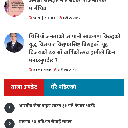
जेनजी आन्दोलन र अबको राजनीतिक
मार्गचित्र
प्रा. डा. ईन्दु आचार्य
भदौ २९ २०८२
चिनियाँ जनताको जापानी आक्रमण विरुद्दको
युद्ध विजय र विश्वफासिष्ट विरुद्दको युद्द
विजयको ८० औं वार्षिकोत्सव हामीले किन
मनाउनुपर्दछ ?
KTM Dainik
भदौ १४ २०८२
ताजा अपडेट
धेरै पढिएको
भारतीय सेना प्रमुख साउन ३१ गते नेपाल आउँदै
१
दाङमा ९४ प्रतिशत रोपाइँ सम्पन्न
२