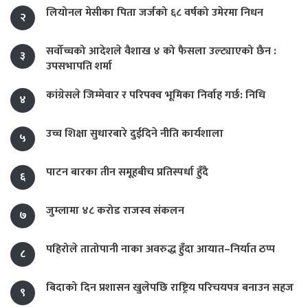
लियोनल मेसीका पिता जर्जको ६८ वर्षको उमेरमा निधन
२
सर्वोच्चको आदेशले वैशाख ४ को फैसला उल्ट्याएको छैन :
३
उपसभापति शर्मा
कांग्रेसले जिम्मेवार र परिपक्व भूमिका निर्वाह गर्छ: निधि
४
उच्च शिक्षा सुधारबारे दुईदिने नीति कार्यशाला
५
पाटन बारका तीन समूहबीच प्रतिस्पर्धा हुँदै
६
जुम्लामा ४८ करोड राजस्व संकलन
७
पहिरोले तातोपानी नाका अवरुद्ध हुँदा आयात–निर्यात ठप्प
८
बिदाको दिन प्रशासन खुलेपछि राष्ट्रिय परिचयपत्र बनाउन सहज
९