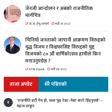
जेनजी आन्दोलन र अबको राजनीतिक
मार्गचित्र
प्रा. डा. ईन्दु आचार्य
भदौ २९ २०८२
चिनियाँ जनताको जापानी आक्रमण विरुद्दको
युद्ध विजय र विश्वफासिष्ट विरुद्दको युद्द
विजयको ८० औं वार्षिकोत्सव हामीले किन
मनाउनुपर्दछ ?
KTM Dainik
भदौ १४ २०८२
ताजा अपडेट
धेरै पढिएको
‘राजनीति डर्टी गेम हो, सत्ता पुग्न टेढा–मेढा बाटो हिँड्नुपर्छ’ –
१
महन्थ ठाकुर