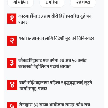
यो महिना
६ महिना
२४ घण्टा
१
काठमाडौँमा ३३ ग्राम खैरो हिरोइनसहित दुई जना
पक्राउ
२
यस्तो छ आजका लागि विदेशी मुद्राको विनिमयदर
३
काँकडभिट्टाबाट एक वर्षमा २४ अर्ब ५० करोड
बराबरको पेट्रोलियम पदार्थ आयात
४
बाटो सोध्ने बहानामा महिला र वृद्धवृद्धालाई लुट्ने
‘कर्मा समूह’ पक्राउ
५
सेनाद्वारा ३२ सडक आयोजना सम्पन्न, चौध सय