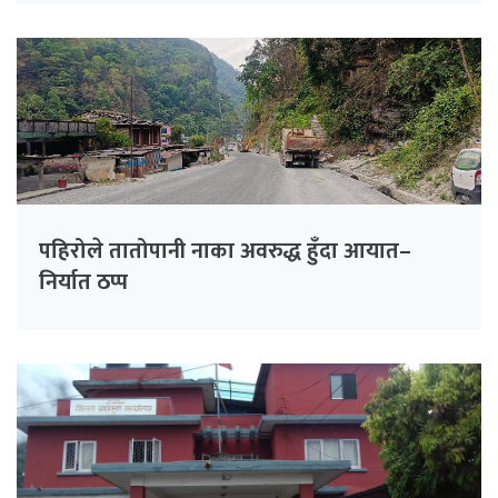
पहिरोले तातोपानी नाका अवरुद्ध हुँदा आयात–
निर्यात ठप्प