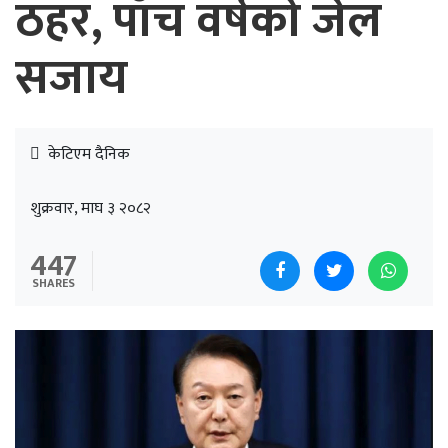
ठहर, पाँच वर्षको जेल
सजाय
केटिएम दैनिक
शुक्रवार, माघ ३ २०८२
447
SHARES