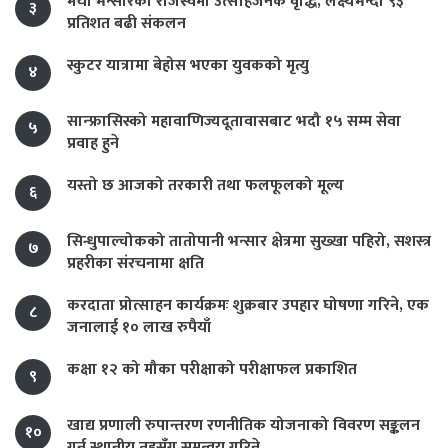
मेची भन्सारको राजस्वमा उत्साहजनक वृद्धि, लक्ष्यभन्दा ९३
३
प्रतिशत बढी संकलन
स्कुटर यात्रामा बेहोस भएका युवकको मृत्यु
४
सान्फ्रासिस्को महावाणिज्यदूतावासबाट भदौ १५ सम्म सेवा
५
प्रवाह हुने
यस्तो छ आजको तरकारी तथा फलफूलको मूल्य
६
सिन्धुपाल्चोकको तातोपानी भन्सार क्षेत्रमा सुख्खा पहिरो, सशस्त्र
७
प्रहरीका संरचनामा क्षति
करदाता प्रोत्साहन कार्यक्रमः शुक्रबार उपहार घोषणा गरिने, एक
८
जनालाई १० लाख रुपैयाँ
कक्षा १२ को मौका परीक्षाको परीक्षाफल प्रकाशित
९
खाद्य प्रणाली रुपान्तरण रणनीतिक योजनाको विवरण सङ्कलन
१०
गर्न स्थानीय तहसँग समन्वय गरिने