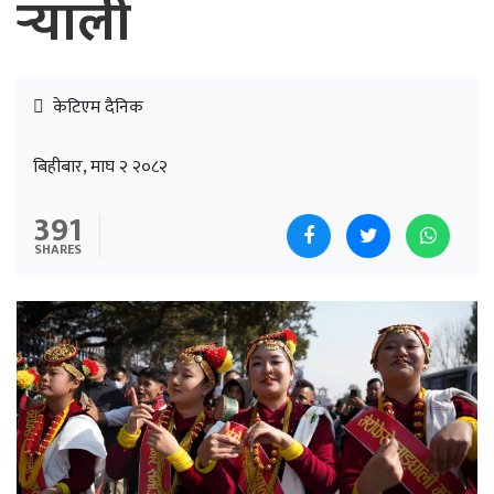
र्‍याली
केटिएम दैनिक
बिहीबार, माघ २ २०८२
391
SHARES