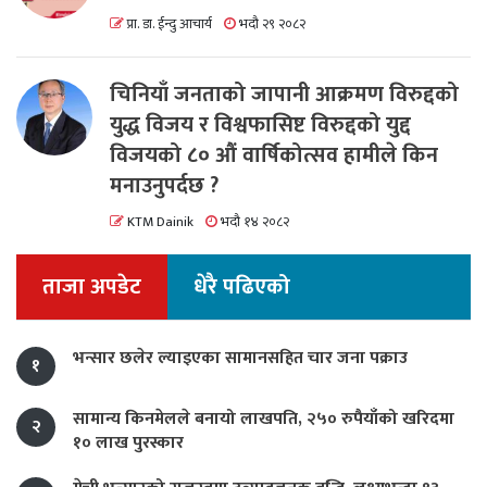
प्रा. डा. ईन्दु आचार्य
भदौ २९ २०८२
चिनियाँ जनताको जापानी आक्रमण विरुद्दको
युद्ध विजय र विश्वफासिष्ट विरुद्दको युद्द
विजयको ८० औं वार्षिकोत्सव हामीले किन
मनाउनुपर्दछ ?
KTM Dainik
भदौ १४ २०८२
ताजा अपडेट
धेरै पढिएको
भन्सार छलेर ल्याइएका सामानसहित चार जना पक्राउ
१
सामान्य किनमेलले बनायो लाखपति, २५० रुपैयाँको खरिदमा
२
१० लाख पुरस्कार