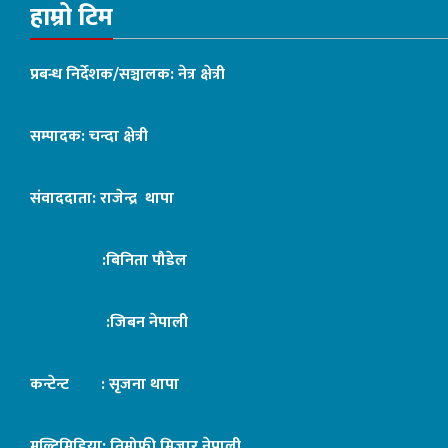
हाम्रो टिम
प्रबन्ध निर्देशक/सञ्चालक: नेत्र क्षेत्री
सम्पादक: चन्दा क्षेत्री
संवाददाता: राजेन्द्र थापा
:बिनिता पौडेल
:जिबन नेपाली
कन्टेन्ट : सृजना थापा
मल्टिमिडिया: तिमोफी मिजार नेपाली