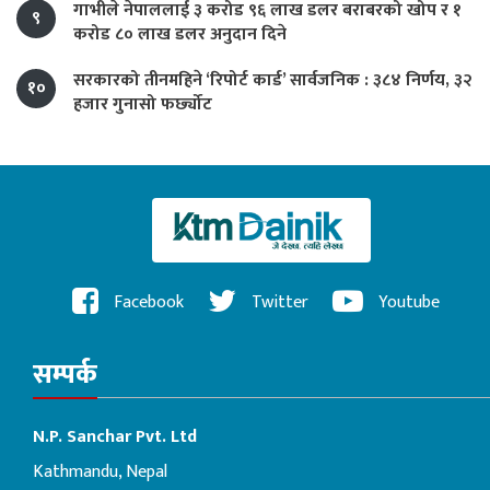
गाभीले नेपाललाई ३ करोड ९६ लाख डलर बराबरको खोप र १
९
करोड ८० लाख डलर अनुदान दिने
सरकारको तीनमहिने ‘रिपोर्ट कार्ड’ सार्वजनिक : ३८४ निर्णय, ३२
१०
हजार गुनासो फर्छ्योट
Facebook
Twitter
Youtube
सम्पर्क
N.P. Sanchar Pvt. Ltd
Kathmandu, Nepal