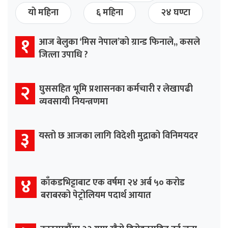
यो महिना
६ महिना
२४ घण्टा
१
आज बेलुका ‘मिस नेपाल’को ग्रान्ड फिनाले,, कसले
जित्ला उपाधि ?
२
घुससहित भूमि प्रशासनका कर्मचारी र लेखापढी
व्यवसायी नियन्त्रणमा
३
यस्तो छ आजका लागि विदेशी मुद्राको विनिमयदर
४
काँकडभिट्टाबाट एक वर्षमा २४ अर्ब ५० करोड
बराबरको पेट्रोलियम पदार्थ आयात