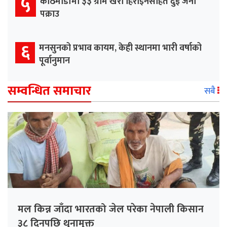
५
काठमाडौँमा ३३ ग्राम खैरो हिरोइनसहित दुई जना
पक्राउ
६
मनसुनको प्रभाव कायम, केही स्थानमा भारी वर्षाको
पूर्वानुमान
सम्वन्धित समाचार
सबै
मल किन्न जाँदा भारतको जेल परेका नेपाली किसान
३८ दिनपछि थुनामुक्त