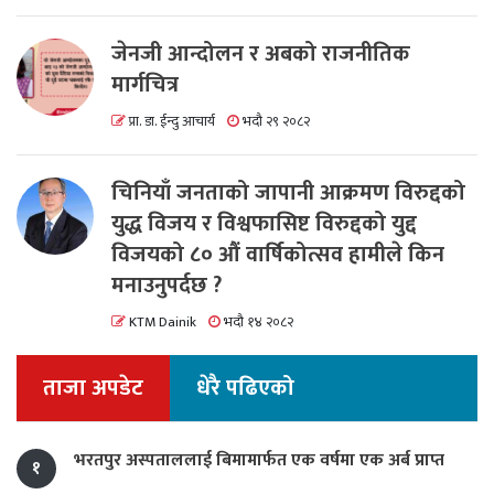
जेनजी आन्दोलन र अबको राजनीतिक
मार्गचित्र
प्रा. डा. ईन्दु आचार्य
भदौ २९ २०८२
चिनियाँ जनताको जापानी आक्रमण विरुद्दको
युद्ध विजय र विश्वफासिष्ट विरुद्दको युद्द
विजयको ८० औं वार्षिकोत्सव हामीले किन
मनाउनुपर्दछ ?
KTM Dainik
भदौ १४ २०८२
ताजा अपडेट
धेरै पढिएको
भरतपुर अस्पताललाई बिमामार्फत एक वर्षमा एक अर्ब प्राप्त
१