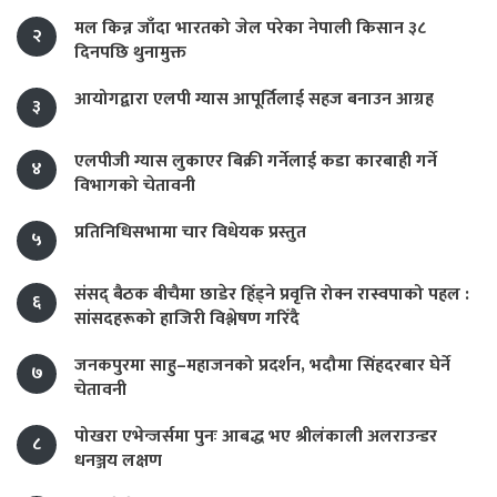
मल किन्न जाँदा भारतको जेल परेका नेपाली किसान ३८
२
दिनपछि थुनामुक्त
आयोगद्वारा एलपी ग्यास आपूर्तिलाई सहज बनाउन आग्रह
३
एलपीजी ग्यास लुकाएर बिक्री गर्नेलाई कडा कारबाही गर्ने
४
विभागको चेतावनी
प्रतिनिधिसभामा चार विधेयक प्रस्तुत
५
संसद् बैठक बीचैमा छाडेर हिँड्ने प्रवृत्ति रोक्न रास्वपाको पहल :
६
सांसदहरूको हाजिरी विश्लेषण गरिँदै
जनकपुरमा साहु–महाजनको प्रदर्शन, भदौमा सिंहदरबार घेर्ने
७
चेतावनी
पोखरा एभेन्जर्समा पुनः आबद्ध भए श्रीलंकाली अलराउन्डर
८
धनञ्जय लक्षण