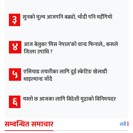
३
सुनको मूल्य आजपनि बढ्यो, चाँदी पनि महँगियो
४
आज बेलुका ‘मिस नेपाल’को ग्रान्ड फिनाले,, कसले
जित्ला उपाधि ?
५
एसियाड तयारीका लागि दुई स्केटिङ खेलाडी
थाइल्यान्ड जाँदै
६
यस्तो छ आजका लागि विदेशी मुद्राको विनिमयदर
सम्वन्धित समाचार
सबै