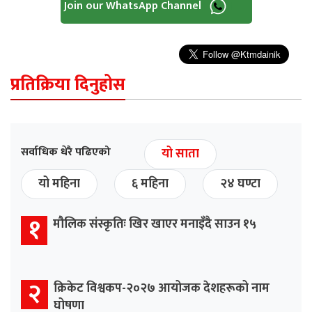
Join our WhatsApp Channel
प्रतिक्रिया दिनुहोस
सर्वाधिक धेरै पढिएको
यो साता
यो महिना
६ महिना
२४ घण्टा
१
मौलिक संस्कृतिः खिर खाएर मनाइँदै साउन १५
२
क्रिकेट विश्वकप-२०२७ आयोजक देशहरूको नाम
घोषणा