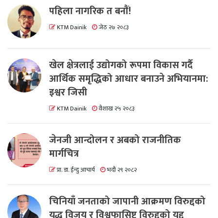
पहिला नागरिक त बनाैं!
KTM Dainik
जेठ २७ २०८३
खेल क्षेत्रलाई उद्योगको रूपमा विकास गर्दै
आर्थिक समृद्धिको आधार बनाउने अभियानमा:
इश्वर जिसी
KTM Dainik
वैशाख २५ २०८३
जेनजी आन्दोलन र अबको राजनीतिक
मार्गचित्र
प्रा. डा. ईन्दु आचार्य
भदौ २९ २०८२
चिनियाँ जनताको जापानी आक्रमण विरुद्दको
युद्ध विजय र विश्वफासिष्ट विरुद्दको युद्द