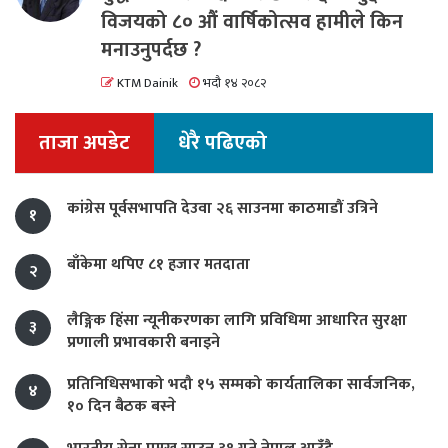
विजयको ८० औं वार्षिकोत्सव हामीले किन
मनाउनुपर्दछ ?
KTM Dainik
भदौ १४ २०८२
ताजा अपडेट
धेरै पढिएको
कांग्रेस पूर्वसभापति देउवा २६ साउनमा काठमाडौं उत्रिने
१
बाँकेमा थपिए ८१ हजार मतदाता
२
लैङ्गिक हिंसा न्यूनीकरणका लागि प्रविधिमा आधारित सुरक्षा
३
प्रणाली प्रभावकारी बनाइने
प्रतिनिधिसभाको भदौ १५ सम्मको कार्यतालिका सार्वजनिक,
४
१० दिन बैठक बस्ने