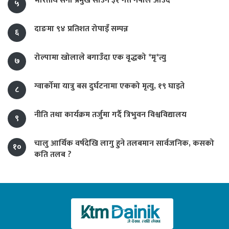
भारतीय सेना प्रमुख साउन ३१ गते नेपाल आउँदै
५
दाङमा ९४ प्रतिशत रोपाइँ सम्पन्न
६
रोल्पामा खोलाले बगाउँदा एक वृद्धको *मृ*त्यु
७
ग्वार्कोमा यात्रु बस दुर्घटनामा एकको मृत्यु, १९ घाइते
८
नीति तथा कार्यक्रम तर्जुमा गर्दै त्रिभुवन विश्वविद्यालय
९
चालु आर्थिक वर्षदेखि लागु हुने तलबमान सार्वजनिक, कसको
१०
कति तलब ?